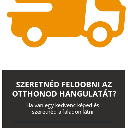
SZERETNÉD FELDOBNI AZ
OTTHONOD HANGULATÁT?
H
a
v
a
n
e
g
y
k
e
d
v
e
n
c
k
é
p
e
d
é
s
s
z
e
r
e
t
n
é
d a
f
a
l
a
d
o
n
l
á
t
n
i