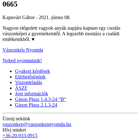
0665
Kapuvári Gábor -
2021. június 08.
Nagyon elégedett vagyok anyák napjára kaptam egy csodás
vászonképet a gyermekemtől. A legszebb montázs a családi
emlékeinkből. ♥️
Vászonkép Nyomda
Neked nyomtatunk!
Gyakori kérdések
Elérhetőségünk
Viszonteladás
ÁSZF
Jogi információk
Ginop Plusz 1.4.3-24 “B”
Ginop Plusz 2.1.3-24
Üzenj nekünk
vaszonkep@vaszonkepnyomda.hu
Hívj minket
+36-20-933-0915