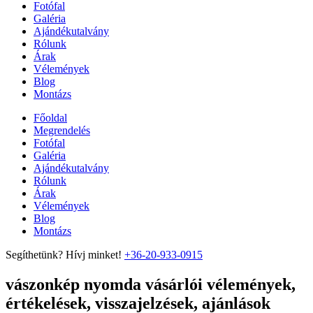
Fotófal
Galéria
Ajándékutalvány
Rólunk
Árak
Vélemények
Blog
Montázs
Főoldal
Megrendelés
Fotófal
Galéria
Ajándékutalvány
Rólunk
Árak
Vélemények
Blog
Montázs
Segíthetünk? Hívj minket!
+36-20-933-0915
vászonkép nyomda vásárlói vélemények,
értékelések, visszajelzések, ajánlások