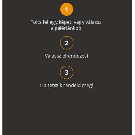
1
T
ö
l
t
s
f
e
l
e
g
y
k
é
pe
t
,
v
a
g
y
v
á
l
a
ss
z
a
g
a
lé
r
i
án
k
b
ó
l
2
V
á
l
a
ss
z
e
l
r
e
n
d
e
z
é
s
t
3
H
a
t
e
t
s
z
i
k
r
e
n
d
el
d
m
e
g
!