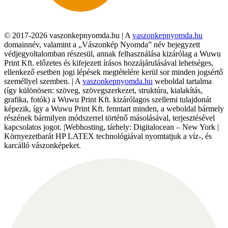
© 2017-2026 vaszonkepnyomda.hu | A
vaszonkepnyomda.hu
domainnév, valamint a „Vászonkép Nyomda” név bejegyzett
védjegyoltalomban részesül, annak felhasználása kizárólag a Wuwu
Print Kft. előzetes és kifejezett írásos hozzájárulásával lehetséges,
ellenkező esetben jogi lépések megtételére kerül sor minden jogsértő
személlyel szemben. | A
vaszonkepnyomda.hu
weboldal tartalma
(így különösen: szöveg, szövegszerkezet, struktúra, kialakítás,
grafika, fotók) a Wuwu Print Kft. kizárólagos szellemi tulajdonát
képezik, így a Wuwu Print Kft. fenntart minden, a weboldal bármely
részének bármilyen módszerrel történő másolásával, terjesztésével
kapcsolatos jogot. |Webhosting, tárhely: Digitalocean – New York |
Környezetbarát HP LATEX technológiával nyomtatjuk a víz-, és
karcálló vászonképeket.