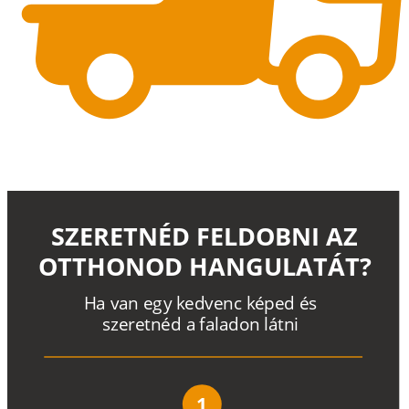
SZERETNÉD FELDOBNI AZ
OTTHONOD HANGULATÁT?
H
a
v
a
n
e
g
y
k
e
d
v
e
n
c
k
é
p
e
d
é
s
s
z
e
r
e
t
n
é
d a
f
a
l
a
d
o
n
l
á
t
n
i
1