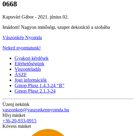
0668
Kapuvári Gábor -
2021. június 02.
Imádom! Nagyon minőségi, szuper dekoráció a szobába
Vászonkép Nyomda
Neked nyomtatunk!
Gyakori kérdések
Elérhetőségünk
Viszonteladás
ÁSZF
Jogi információk
Ginop Plusz 1.4.3-24 “B”
Ginop Plusz 2.1.3-24
Üzenj nekünk
vaszonkep@vaszonkepnyomda.hu
Hívj minket
+36-20-933-0915
Kövess minket