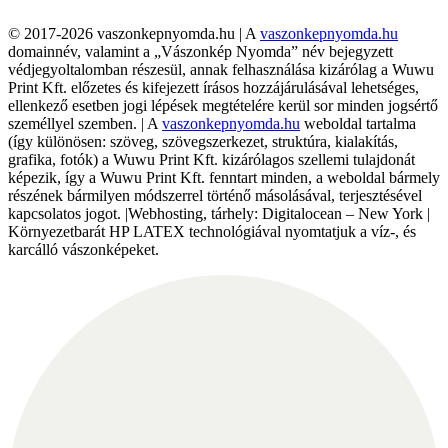
© 2017-2026 vaszonkepnyomda.hu | A
vaszonkepnyomda.hu
domainnév, valamint a „Vászonkép Nyomda” név bejegyzett
védjegyoltalomban részesül, annak felhasználása kizárólag a Wuwu
Print Kft. előzetes és kifejezett írásos hozzájárulásával lehetséges,
ellenkező esetben jogi lépések megtételére kerül sor minden jogsértő
személlyel szemben. | A
vaszonkepnyomda.hu
weboldal tartalma
(így különösen: szöveg, szövegszerkezet, struktúra, kialakítás,
grafika, fotók) a Wuwu Print Kft. kizárólagos szellemi tulajdonát
képezik, így a Wuwu Print Kft. fenntart minden, a weboldal bármely
részének bármilyen módszerrel történő másolásával, terjesztésével
kapcsolatos jogot. |Webhosting, tárhely: Digitalocean – New York |
Környezetbarát HP LATEX technológiával nyomtatjuk a víz-, és
karcálló vászonképeket.