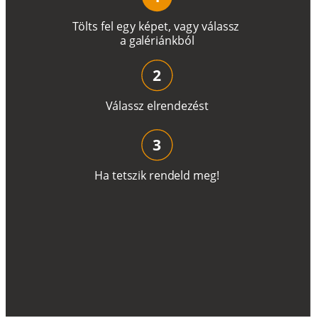
T
ö
l
t
s
f
e
l
e
g
y
k
é
pe
t
,
v
a
g
y
v
á
l
a
ss
z
a
g
a
lé
r
i
án
k
b
ó
l
2
V
á
l
a
ss
z
e
l
r
e
n
d
e
z
é
s
t
3
H
a
t
e
t
s
z
i
k
r
e
n
d
el
d
m
e
g
!