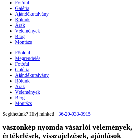
Fotófal
Galéria
Ajándékutalvány
Rólunk
Árak
Vélemények
Blog
Montázs
Főoldal
Megrendelés
Fotófal
Galéria
Ajándékutalvány
Rólunk
Árak
Vélemények
Blog
Montázs
Segíthetünk? Hívj minket!
+36-20-933-0915
vászonkép nyomda vásárlói vélemények,
értékelések, visszajelzések, ajánlások