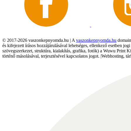
© 2017-2026 vaszonkepnyomda.hu | A
vaszonkepnyomda.hu
domainn
és kifejezett írásos hozzájárulásával lehetséges, ellenkező esetben jo
szövegszerkezet, struktúra, kialakítás, grafika, fotók) a Wuwu Print 
történő másolásával, terjesztésével kapcsolatos jogot. |Webhosting, 