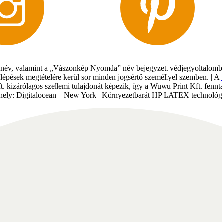
év, valamint a „Vászonkép Nyomda” név bejegyzett védjegyoltalomban 
gi lépések megtételére kerül sor minden jogsértő személlyel szemben. | A
Kft. kizárólagos szellemi tulajdonát képezik, így a Wuwu Print Kft. fe
tárhely: Digitalocean – New York | Környezetbarát HP LATEX technológi