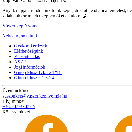
Kapuvári Gábor -
2021. május 19.
Anyák napjára rendeltünk tőlük képet, délelőtt leadtam a rendelést, d
valaki, akkor mindenképpen őket ajánlom 🙂
Vászonkép Nyomda
Neked nyomtatunk!
Gyakori kérdések
Elérhetőségünk
Viszonteladás
ÁSZF
Jogi információk
Ginop Plusz 1.4.3-24 “B”
Ginop Plusz 2.1.3-24
Üzenj nekünk
vaszonkep@vaszonkepnyomda.hu
Hívj minket
+36-20-933-0915
Kövess minket