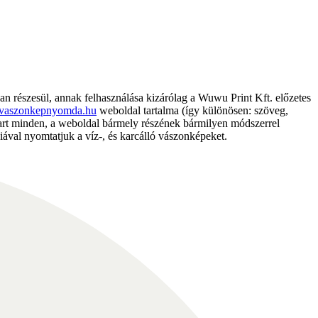
részesül, annak felhasználása kizárólag a Wuwu Print Kft. előzetes
vaszonkepnyomda.hu
weboldal tartalma (így különösen: szöveg,
nntart minden, a weboldal bármely részének bármilyen módszerrel
ával nyomtatjuk a víz-, és karcálló vászonképeket.