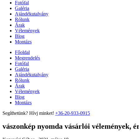
Fotófal
Galéria
Ajándékutalvány
Rólunk
Árak
Vélemények
Blog
Montázs
Főoldal
Megrendelés
Fotófal
Galéria
Ajándékutalvány
Rólunk
Árak
Vélemények
Blog
Montázs
Segíthetünk? Hívj minket!
+36-20-933-0915
vászonkép nyomda vásárlói vélemények, ért