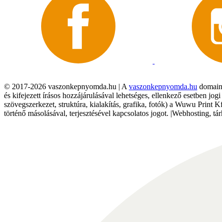
© 2017-2026 vaszonkepnyomda.hu | A
vaszonkepnyomda.hu
domainn
és kifejezett írásos hozzájárulásával lehetséges, ellenkező esetben jo
szövegszerkezet, struktúra, kialakítás, grafika, fotók) a Wuwu Print 
történő másolásával, terjesztésével kapcsolatos jogot. |Webhosting, 