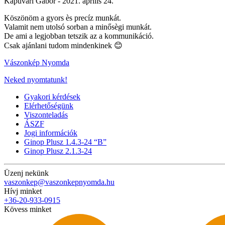
Kapuvári Gábor -
2021. április 24.
Köszönöm a gyors ès precíz munkát.
Valamit nem utolsó sorban a minősègi munkát.
De ami a legjobban tetszik az a kommunikáció.
Csak ajánlani tudom mindenkinek 😊
Vászonkép Nyomda
Neked nyomtatunk!
Gyakori kérdések
Elérhetőségünk
Viszonteladás
ÁSZF
Jogi információk
Ginop Plusz 1.4.3-24 “B”
Ginop Plusz 2.1.3-24
Üzenj nekünk
vaszonkep@vaszonkepnyomda.hu
Hívj minket
+36-20-933-0915
Kövess minket