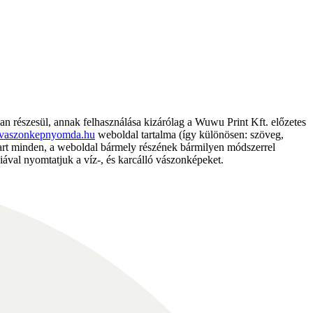
részesül, annak felhasználása kizárólag a Wuwu Print Kft. előzetes
vaszonkepnyomda.hu
weboldal tartalma (így különösen: szöveg,
nntart minden, a weboldal bármely részének bármilyen módszerrel
ával nyomtatjuk a víz-, és karcálló vászonképeket.