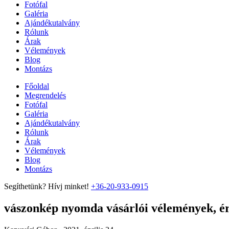
Fotófal
Galéria
Ajándékutalvány
Rólunk
Árak
Vélemények
Blog
Montázs
Főoldal
Megrendelés
Fotófal
Galéria
Ajándékutalvány
Rólunk
Árak
Vélemények
Blog
Montázs
Segíthetünk? Hívj minket!
+36-20-933-0915
vászonkép nyomda vásárlói vélemények, ért