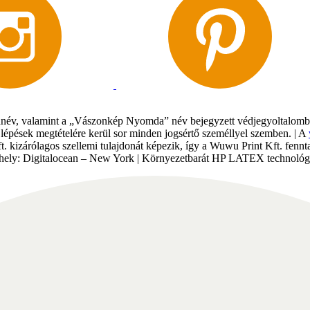
év, valamint a „Vászonkép Nyomda” név bejegyzett védjegyoltalomban 
gi lépések megtételére kerül sor minden jogsértő személlyel szemben. | A
Kft. kizárólagos szellemi tulajdonát képezik, így a Wuwu Print Kft. fe
tárhely: Digitalocean – New York | Környezetbarát HP LATEX technológi