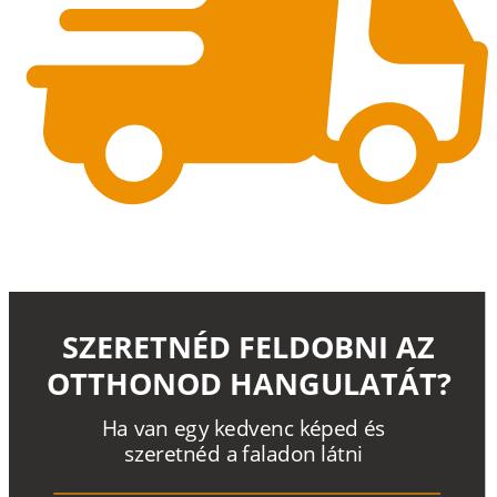
SZERETNÉD FELDOBNI AZ
OTTHONOD HANGULATÁT?
H
a
v
a
n
e
g
y
k
e
d
v
e
n
c
k
é
p
e
d
é
s
s
z
e
r
e
t
n
é
d a
f
a
l
a
d
o
n
l
á
t
n
i