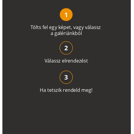
1
T
ö
l
t
s
f
e
l
e
g
y
k
é
pe
t
,
v
a
g
y
v
á
l
a
ss
z
a
g
a
lé
r
i
án
k
b
ó
l
2
V
á
l
a
ss
z
e
l
r
e
n
d
e
z
é
s
t
3
H
a
t
e
t
s
z
i
k
r
e
n
d
el
d
m
e
g
!