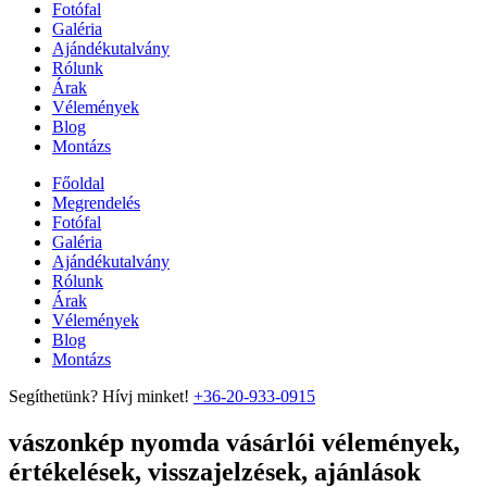
Fotófal
Galéria
Ajándékutalvány
Rólunk
Árak
Vélemények
Blog
Montázs
Főoldal
Megrendelés
Fotófal
Galéria
Ajándékutalvány
Rólunk
Árak
Vélemények
Blog
Montázs
Segíthetünk? Hívj minket!
+36-20-933-0915
vászonkép nyomda vásárlói vélemények,
értékelések, visszajelzések, ajánlások