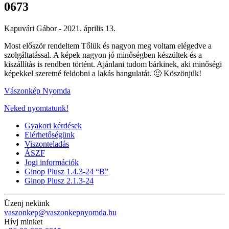
0673
Kapuvári Gábor -
2021. április 13.
Most először rendeltem Tőlük és nagyon meg voltam elégedve a
szolgáltatással. A képek nagyon jó minőségben készültek és a
kiszállítás is rendben történt. Ajánlani tudom bárkinek, aki minőségi
képekkel szeretné feldobni a lakás hangulatát. 🙂 Köszönjük!
Vászonkép Nyomda
Neked nyomtatunk!
Gyakori kérdések
Elérhetőségünk
Viszonteladás
ÁSZF
Jogi információk
Ginop Plusz 1.4.3-24 “B”
Ginop Plusz 2.1.3-24
Üzenj nekünk
vaszonkep@vaszonkepnyomda.hu
Hívj minket