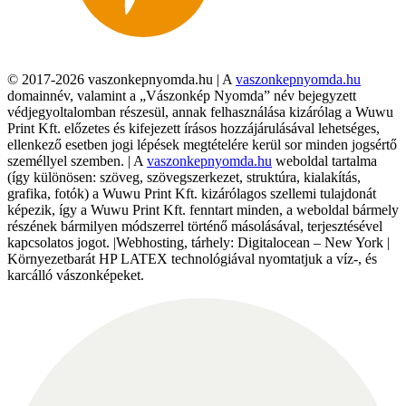
© 2017-2026 vaszonkepnyomda.hu | A
vaszonkepnyomda.hu
domainnév, valamint a „Vászonkép Nyomda” név bejegyzett
védjegyoltalomban részesül, annak felhasználása kizárólag a Wuwu
Print Kft. előzetes és kifejezett írásos hozzájárulásával lehetséges,
ellenkező esetben jogi lépések megtételére kerül sor minden jogsértő
személlyel szemben. | A
vaszonkepnyomda.hu
weboldal tartalma
(így különösen: szöveg, szövegszerkezet, struktúra, kialakítás,
grafika, fotók) a Wuwu Print Kft. kizárólagos szellemi tulajdonát
képezik, így a Wuwu Print Kft. fenntart minden, a weboldal bármely
részének bármilyen módszerrel történő másolásával, terjesztésével
kapcsolatos jogot. |Webhosting, tárhely: Digitalocean – New York |
Környezetbarát HP LATEX technológiával nyomtatjuk a víz-, és
karcálló vászonképeket.