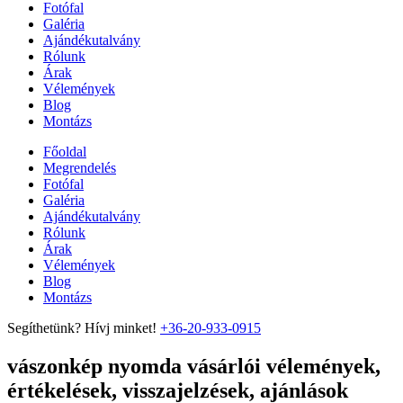
Fotófal
Galéria
Ajándékutalvány
Rólunk
Árak
Vélemények
Blog
Montázs
Főoldal
Megrendelés
Fotófal
Galéria
Ajándékutalvány
Rólunk
Árak
Vélemények
Blog
Montázs
Segíthetünk? Hívj minket!
+36-20-933-0915
vászonkép nyomda vásárlói vélemények,
értékelések, visszajelzések, ajánlások