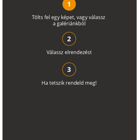
1
T
ö
l
t
s
f
e
l
e
g
y
k
é
pe
t
,
v
a
g
y
v
á
l
a
ss
z
a
g
a
lé
r
i
án
k
b
ó
l
2
V
á
l
a
ss
z
e
l
r
e
n
d
e
z
é
s
t
3
H
a
t
e
t
s
z
i
k
r
e
n
d
el
d
m
e
g
!