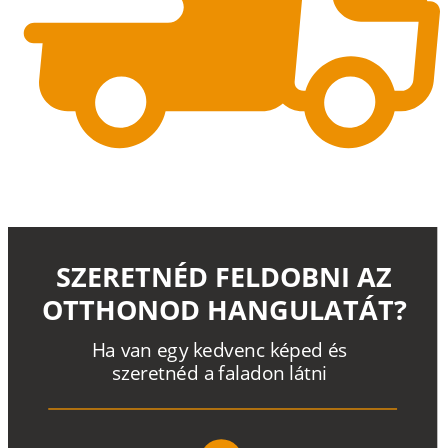
SZERETNÉD FELDOBNI AZ
OTTHONOD HANGULATÁT?
H
a
v
a
n
e
g
y
k
e
d
v
e
n
c
k
é
p
e
d
é
s
s
z
e
r
e
t
n
é
d a
f
a
l
a
d
o
n
l
á
t
n
i