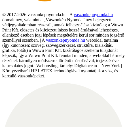
© 2017-2026 vaszonkepnyomda.hu | A
vaszonkepnyomda.hu
domainnév, valamint a „Vászonkép Nyomda” név bejegyzett
védjegyoltalomban részesül, annak felhasználása kizárólag a Wuwu
Print Kft. előzetes és kifejezett írásos hozzájárulásával lehetséges,
ellenkező esetben jogi lépések megtételére kerül sor minden jogsértő
személlyel szemben. | A
vaszonkepnyomda.hu
weboldal tartalma
(így különösen: szöveg, szövegszerkezet, struktúra, kialakítás,
grafika, fotók) a Wuwu Print Kft. kizárólagos szellemi tulajdonát
képezik, így a Wuwu Print Kft. fenntart minden, a weboldal bármely
részének bármilyen módszerrel történő másolásával, terjesztésével
kapcsolatos jogot. |Webhosting, tárhely: Digitalocean – New York |
Környezetbarát HP LATEX technológiával nyomtatjuk a víz-, és
karcálló vászonképeket.