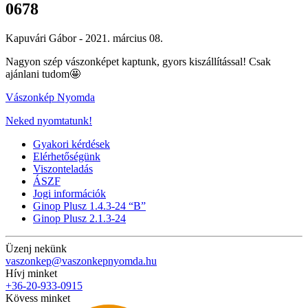
0678
Kapuvári Gábor -
2021. március 08.
Nagyon szép vászonképet kaptunk, gyors kiszállítással! Csak
ajánlani tudom🤩
Vászonkép Nyomda
Neked nyomtatunk!
Gyakori kérdések
Elérhetőségünk
Viszonteladás
ÁSZF
Jogi információk
Ginop Plusz 1.4.3-24 “B”
Ginop Plusz 2.1.3-24
Üzenj nekünk
vaszonkep@vaszonkepnyomda.hu
Hívj minket
+36-20-933-0915
Kövess minket