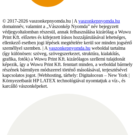
© 2017-2026 vaszonkepnyomda.hu | A
vaszonkepnyomda.hu
domainnév, valamint a „Vászonkép Nyomda” név bejegyzett
védjegyoltalomban részesül, annak felhasználása kizárólag a Wuwu
Print Kft. előzetes és kifejezett írásos hozzájárulásával lehetséges,
ellenkező esetben jogi lépések megtételére kerül sor minden jogsértő
személlyel szemben. | A
vaszonkepnyomda.hu
weboldal tartalma
(így különösen: szöveg, szövegszerkezet, struktúra, kialakítás,
grafika, fotók) a Wuwu Print Kft. kizárólagos szellemi tulajdonát
képezik, így a Wuwu Print Kft. fenntart minden, a weboldal bármely
részének bármilyen módszerrel történő másolásával, terjesztésével
kapcsolatos jogot. |Webhosting, tárhely: Digitalocean – New York |
Környezetbarát HP LATEX technológiával nyomtatjuk a víz-, és
karcálló vászonképeket.