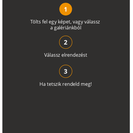
1
T
ö
l
t
s
f
e
l
e
g
y
k
é
pe
t
,
v
a
g
y
v
á
l
a
ss
z
a
g
a
lé
r
i
án
k
b
ó
l
2
V
á
l
a
ss
z
e
l
r
e
n
d
e
z
é
s
t
3
H
a
t
e
t
s
z
i
k
r
e
n
d
el
d
m
e
g
!