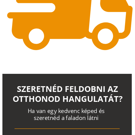
SZERETNÉD FELDOBNI AZ
OTTHONOD HANGULATÁT?
H
a
v
a
n
e
g
y
k
e
d
v
e
n
c
k
é
p
e
d
é
s
s
z
e
r
e
t
n
é
d a
f
a
l
a
d
o
n
l
á
t
n
i