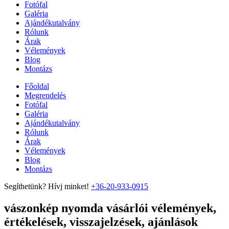
Fotófal
Galéria
Ajándékutalvány
Rólunk
Árak
Vélemények
Blog
Montázs
Főoldal
Megrendelés
Fotófal
Galéria
Ajándékutalvány
Rólunk
Árak
Vélemények
Blog
Montázs
Segíthetünk? Hívj minket!
+36-20-933-0915
vászonkép nyomda vásárlói vélemények,
értékelések, visszajelzések, ajánlások