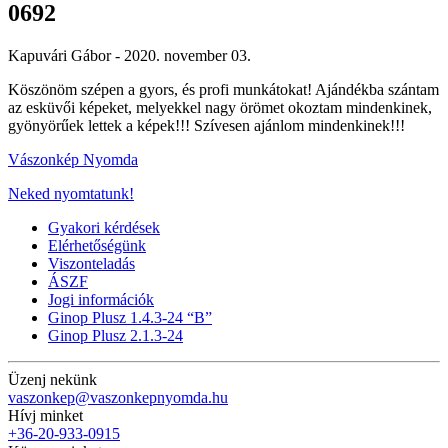
0692
Kapuvári Gábor -
2020. november 03.
Köszönöm szépen a gyors, és profi munkátokat! Ajándékba szántam
az esküvői képeket, melyekkel nagy örömet okoztam mindenkinek,
gyönyörűek lettek a képek!!! Szívesen ajánlom mindenkinek!!!
Vászonkép Nyomda
Neked nyomtatunk!
Gyakori kérdések
Elérhetőségünk
Viszonteladás
ÁSZF
Jogi információk
Ginop Plusz 1.4.3-24 “B”
Ginop Plusz 2.1.3-24
Üzenj nekünk
vaszonkep@vaszonkepnyomda.hu
Hívj minket
+36-20-933-0915