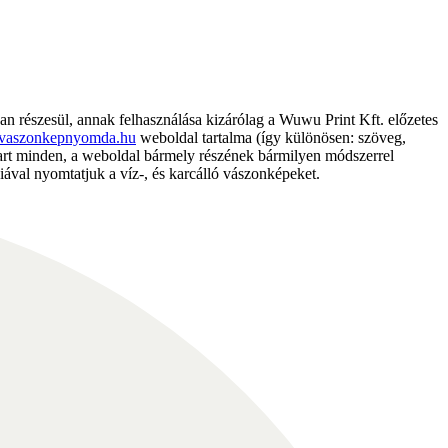
részesül, annak felhasználása kizárólag a Wuwu Print Kft. előzetes
vaszonkepnyomda.hu
weboldal tartalma (így különösen: szöveg,
nntart minden, a weboldal bármely részének bármilyen módszerrel
ával nyomtatjuk a víz-, és karcálló vászonképeket.