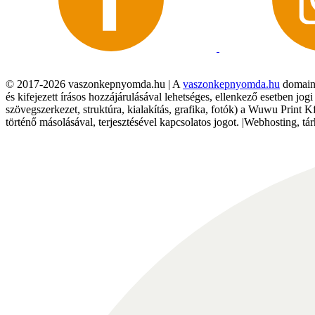
© 2017-2026 vaszonkepnyomda.hu | A
vaszonkepnyomda.hu
domainn
és kifejezett írásos hozzájárulásával lehetséges, ellenkező esetben jo
szövegszerkezet, struktúra, kialakítás, grafika, fotók) a Wuwu Print 
történő másolásával, terjesztésével kapcsolatos jogot. |Webhosting, 