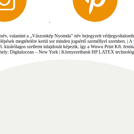
év, valamint a „Vászonkép Nyomda” név bejegyzett védjegyoltalomban 
gi lépések megtételére kerül sor minden jogsértő személlyel szemben. | A
Kft. kizárólagos szellemi tulajdonát képezik, így a Wuwu Print Kft. fe
tárhely: Digitalocean – New York | Környezetbarát HP LATEX technológi