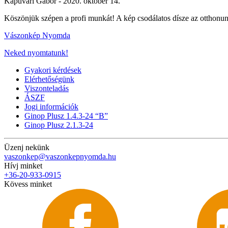
Kapuvári Gábor -
2020. október 14.
Köszönjük szépen a profi munkát! A kép csodálatos dísze az otthon
Vászonkép Nyomda
Neked nyomtatunk!
Gyakori kérdések
Elérhetőségünk
Viszonteladás
ÁSZF
Jogi információk
Ginop Plusz 1.4.3-24 “B”
Ginop Plusz 2.1.3-24
Üzenj nekünk
vaszonkep@vaszonkepnyomda.hu
Hívj minket
+36-20-933-0915
Kövess minket