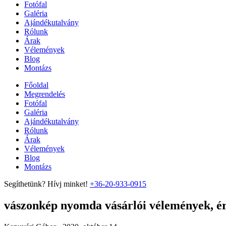
Fotófal
Galéria
Ajándékutalvány
Rólunk
Árak
Vélemények
Blog
Montázs
Főoldal
Megrendelés
Fotófal
Galéria
Ajándékutalvány
Rólunk
Árak
Vélemények
Blog
Montázs
Segíthetünk? Hívj minket!
+36-20-933-0915
vászonkép nyomda vásárlói vélemények, ért