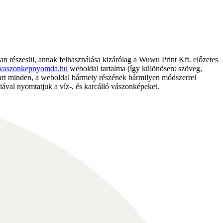
részesül, annak felhasználása kizárólag a Wuwu Print Kft. előzetes
vaszonkepnyomda.hu
weboldal tartalma (így különösen: szöveg,
nntart minden, a weboldal bármely részének bármilyen módszerrel
ával nyomtatjuk a víz-, és karcálló vászonképeket.