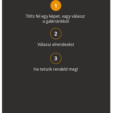
1
T
ö
l
t
s
f
e
l
e
g
y
k
é
pe
t
,
v
a
g
y
v
á
l
a
ss
z
a
g
a
lé
r
i
án
k
b
ó
l
2
V
á
l
a
ss
z
e
l
r
e
n
d
e
z
é
s
t
3
H
a
t
e
t
s
z
i
k
r
e
n
d
el
d
m
e
g
!