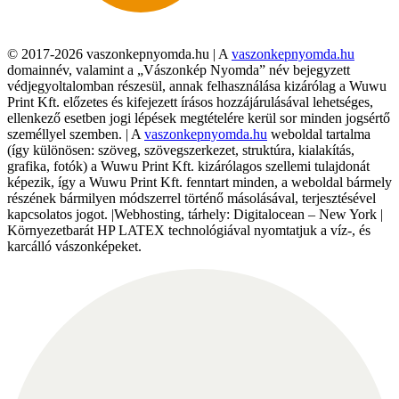
© 2017-2026 vaszonkepnyomda.hu | A
vaszonkepnyomda.hu
domainnév, valamint a „Vászonkép Nyomda” név bejegyzett
védjegyoltalomban részesül, annak felhasználása kizárólag a Wuwu
Print Kft. előzetes és kifejezett írásos hozzájárulásával lehetséges,
ellenkező esetben jogi lépések megtételére kerül sor minden jogsértő
személlyel szemben. | A
vaszonkepnyomda.hu
weboldal tartalma
(így különösen: szöveg, szövegszerkezet, struktúra, kialakítás,
grafika, fotók) a Wuwu Print Kft. kizárólagos szellemi tulajdonát
képezik, így a Wuwu Print Kft. fenntart minden, a weboldal bármely
részének bármilyen módszerrel történő másolásával, terjesztésével
kapcsolatos jogot. |Webhosting, tárhely: Digitalocean – New York |
Környezetbarát HP LATEX technológiával nyomtatjuk a víz-, és
karcálló vászonképeket.