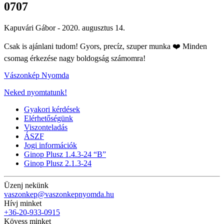
0707
Kapuvári Gábor -
2020. augusztus 14.
Csak is ajánlani tudom! Gyors, precíz, szuper munka ❤️ Minden
csomag érkezése nagy boldogság számomra!
Vászonkép Nyomda
Neked nyomtatunk!
Gyakori kérdések
Elérhetőségünk
Viszonteladás
ÁSZF
Jogi információk
Ginop Plusz 1.4.3-24 “B”
Ginop Plusz 2.1.3-24
Üzenj nekünk
vaszonkep@vaszonkepnyomda.hu
Hívj minket
+36-20-933-0915
Kövess minket