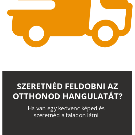
SZERETNÉD FELDOBNI AZ
OTTHONOD HANGULATÁT?
H
a
v
a
n
e
g
y
k
e
d
v
e
n
c
k
é
p
e
d
é
s
s
z
e
r
e
t
n
é
d a
f
a
l
a
d
o
n
l
á
t
n
i