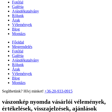
Fotófal
Galéria
Ajándékutalvány
Rólunk
Árak
Vélemények
Blog
Montázs
Főoldal
Megrendelés
Fotófal
Galéria
Ajándékutalvány
Rólunk
Árak
Vélemények
Blog
Montázs
Segíthetünk? Hívj minket!
+36-20-933-0915
vászonkép nyomda vásárlói vélemények,
értékelések, visszajelzések, ajánlások