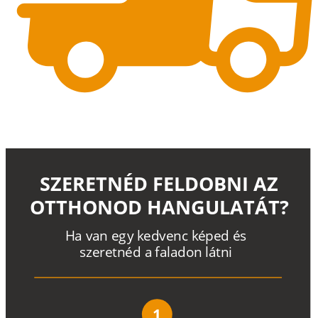
SZERETNÉD FELDOBNI AZ
OTTHONOD HANGULATÁT?
H
a
v
a
n
e
g
y
k
e
d
v
e
n
c
k
é
p
e
d
é
s
s
z
e
r
e
t
n
é
d a
f
a
l
a
d
o
n
l
á
t
n
i
1