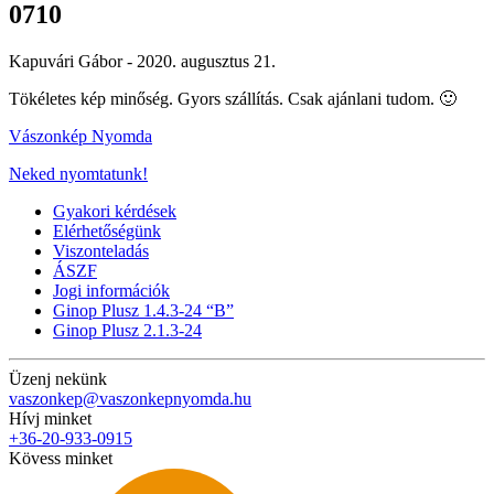
0710
Kapuvári Gábor -
2020. augusztus 21.
Tökéletes kép minőség. Gyors szállítás. Csak ajánlani tudom. 🙂
Vászonkép Nyomda
Neked nyomtatunk!
Gyakori kérdések
Elérhetőségünk
Viszonteladás
ÁSZF
Jogi információk
Ginop Plusz 1.4.3-24 “B”
Ginop Plusz 2.1.3-24
Üzenj nekünk
vaszonkep@vaszonkepnyomda.hu
Hívj minket
+36-20-933-0915
Kövess minket