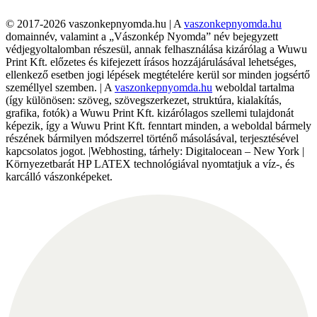
© 2017-2026 vaszonkepnyomda.hu | A
vaszonkepnyomda.hu
domainnév, valamint a „Vászonkép Nyomda” név bejegyzett
védjegyoltalomban részesül, annak felhasználása kizárólag a Wuwu
Print Kft. előzetes és kifejezett írásos hozzájárulásával lehetséges,
ellenkező esetben jogi lépések megtételére kerül sor minden jogsértő
személlyel szemben. | A
vaszonkepnyomda.hu
weboldal tartalma
(így különösen: szöveg, szövegszerkezet, struktúra, kialakítás,
grafika, fotók) a Wuwu Print Kft. kizárólagos szellemi tulajdonát
képezik, így a Wuwu Print Kft. fenntart minden, a weboldal bármely
részének bármilyen módszerrel történő másolásával, terjesztésével
kapcsolatos jogot. |Webhosting, tárhely: Digitalocean – New York |
Környezetbarát HP LATEX technológiával nyomtatjuk a víz-, és
karcálló vászonképeket.