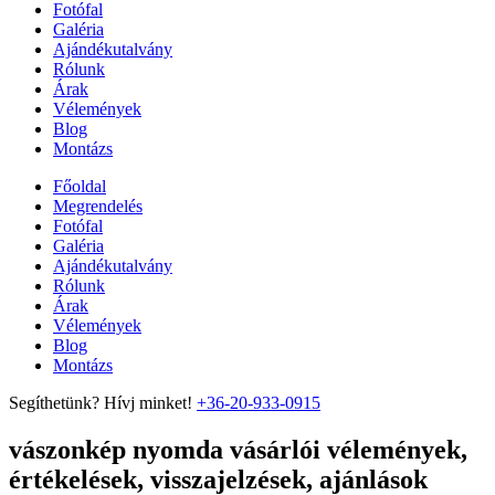
Fotófal
Galéria
Ajándékutalvány
Rólunk
Árak
Vélemények
Blog
Montázs
Főoldal
Megrendelés
Fotófal
Galéria
Ajándékutalvány
Rólunk
Árak
Vélemények
Blog
Montázs
Segíthetünk? Hívj minket!
+36-20-933-0915
vászonkép nyomda vásárlói vélemények,
értékelések, visszajelzések, ajánlások