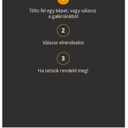
T
ö
l
t
s
f
e
l
e
g
y
k
é
pe
t
,
v
a
g
y
v
á
l
a
ss
z
a
g
a
lé
r
i
án
k
b
ó
l
2
V
á
l
a
ss
z
e
l
r
e
n
d
e
z
é
s
t
3
H
a
t
e
t
s
z
i
k
r
e
n
d
el
d
m
e
g
!