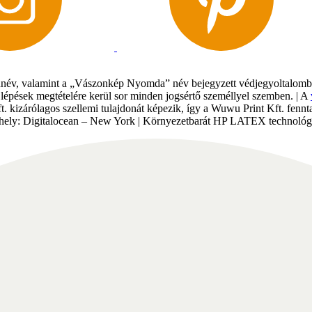
év, valamint a „Vászonkép Nyomda” név bejegyzett védjegyoltalomban 
gi lépések megtételére kerül sor minden jogsértő személlyel szemben. | A
Kft. kizárólagos szellemi tulajdonát képezik, így a Wuwu Print Kft. fe
tárhely: Digitalocean – New York | Környezetbarát HP LATEX technológi