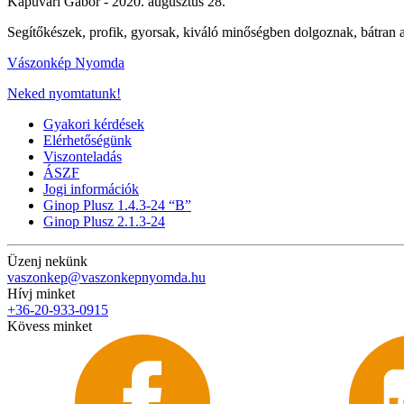
Kapuvári Gábor -
2020. augusztus 28.
Segítőkészek, profik, gyorsak, kiváló minőségben dolgoznak, bátran a
Vászonkép Nyomda
Neked nyomtatunk!
Gyakori kérdések
Elérhetőségünk
Viszonteladás
ÁSZF
Jogi információk
Ginop Plusz 1.4.3-24 “B”
Ginop Plusz 2.1.3-24
Üzenj nekünk
vaszonkep@vaszonkepnyomda.hu
Hívj minket
+36-20-933-0915
Kövess minket