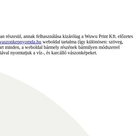
részesül, annak felhasználása kizárólag a Wuwu Print Kft. előzetes
vaszonkepnyomda.hu
weboldal tartalma (így különösen: szöveg,
nntart minden, a weboldal bármely részének bármilyen módszerrel
ával nyomtatjuk a víz-, és karcálló vászonképeket.