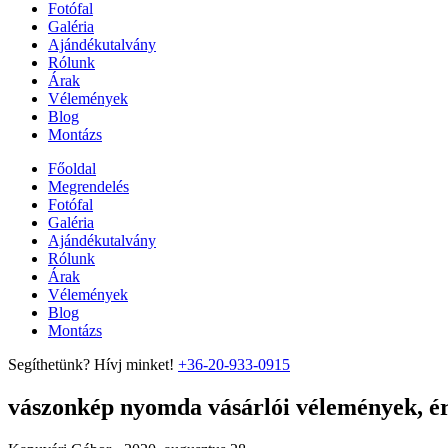
Fotófal
Galéria
Ajándékutalvány
Rólunk
Árak
Vélemények
Blog
Montázs
Főoldal
Megrendelés
Fotófal
Galéria
Ajándékutalvány
Rólunk
Árak
Vélemények
Blog
Montázs
Segíthetünk? Hívj minket!
+36-20-933-0915
vászonkép nyomda vásárlói vélemények, ért