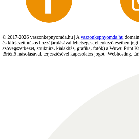
© 2017-2026 vaszonkepnyomda.hu | A
vaszonkepnyomda.hu
domainn
és kifejezett írásos hozzájárulásával lehetséges, ellenkező esetben jo
szövegszerkezet, struktúra, kialakítás, grafika, fotók) a Wuwu Print 
történő másolásával, terjesztésével kapcsolatos jogot. |Webhosting, 