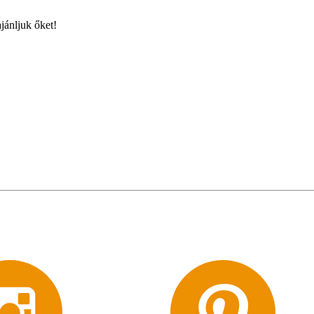
jánljuk őket!