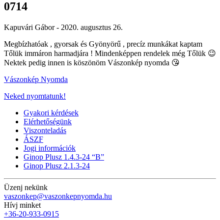
0714
Kapuvári Gábor -
2020. augusztus 26.
Megbízhatóak , gyorsak és Gyönyörű , precíz munkákat kaptam
Tőlük immáron harmadjára ! Mindenképpen rendelek még Tőlük 😉
Nektek pedig innen is köszönöm Vászonkép nyomda 😘
Vászonkép Nyomda
Neked nyomtatunk!
Gyakori kérdések
Elérhetőségünk
Viszonteladás
ÁSZF
Jogi információk
Ginop Plusz 1.4.3-24 “B”
Ginop Plusz 2.1.3-24
Üzenj nekünk
vaszonkep@vaszonkepnyomda.hu
Hívj minket
+36-20-933-0915