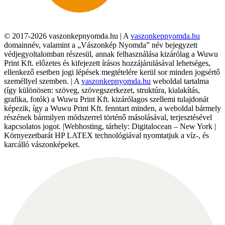
© 2017-2026 vaszonkepnyomda.hu | A
vaszonkepnyomda.hu
domainnév, valamint a „Vászonkép Nyomda” név bejegyzett
védjegyoltalomban részesül, annak felhasználása kizárólag a Wuwu
Print Kft. előzetes és kifejezett írásos hozzájárulásával lehetséges,
ellenkező esetben jogi lépések megtételére kerül sor minden jogsértő
személlyel szemben. | A
vaszonkepnyomda.hu
weboldal tartalma
(így különösen: szöveg, szövegszerkezet, struktúra, kialakítás,
grafika, fotók) a Wuwu Print Kft. kizárólagos szellemi tulajdonát
képezik, így a Wuwu Print Kft. fenntart minden, a weboldal bármely
részének bármilyen módszerrel történő másolásával, terjesztésével
kapcsolatos jogot. |Webhosting, tárhely: Digitalocean – New York |
Környezetbarát HP LATEX technológiával nyomtatjuk a víz-, és
karcálló vászonképeket.