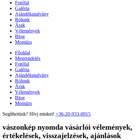
Fotófal
Galéria
Ajándékutalvány
Rólunk
Árak
Vélemények
Blog
Montázs
Főoldal
Megrendelés
Fotófal
Galéria
Ajándékutalvány
Rólunk
Árak
Vélemények
Blog
Montázs
Segíthetünk? Hívj minket!
+36-20-933-0915
vászonkép nyomda vásárlói vélemények,
értékelések, visszajelzések, ajánlások