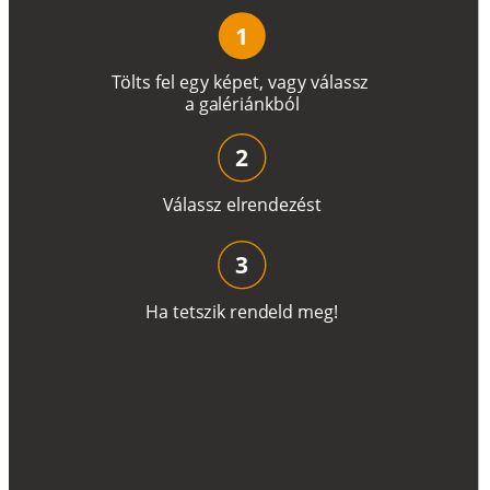
1
T
ö
l
t
s
f
e
l
e
g
y
k
é
pe
t
,
v
a
g
y
v
á
l
a
ss
z
a
g
a
lé
r
i
án
k
b
ó
l
2
V
á
l
a
ss
z
e
l
r
e
n
d
e
z
é
s
t
3
H
a
t
e
t
s
z
i
k
r
e
n
d
el
d
m
e
g
!