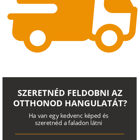
SZERETNÉD FELDOBNI AZ
OTTHONOD HANGULATÁT?
H
a
v
a
n
e
g
y
k
e
d
v
e
n
c
k
é
p
e
d
é
s
s
z
e
r
e
t
n
é
d a
f
a
l
a
d
o
n
l
á
t
n
i