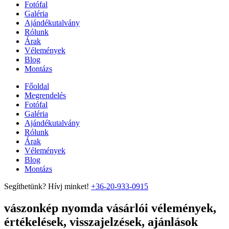
Fotófal
Galéria
Ajándékutalvány
Rólunk
Árak
Vélemények
Blog
Montázs
Főoldal
Megrendelés
Fotófal
Galéria
Ajándékutalvány
Rólunk
Árak
Vélemények
Blog
Montázs
Segíthetünk? Hívj minket!
+36-20-933-0915
vászonkép nyomda vásárlói vélemények,
értékelések, visszajelzések, ajánlások