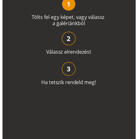
1
T
ö
l
t
s
f
e
l
e
g
y
k
é
pe
t
,
v
a
g
y
v
á
l
a
ss
z
a
g
a
lé
r
i
án
k
b
ó
l
2
V
á
l
a
ss
z
e
l
r
e
n
d
e
z
é
s
t
3
H
a
t
e
t
s
z
i
k
r
e
n
d
el
d
m
e
g
!