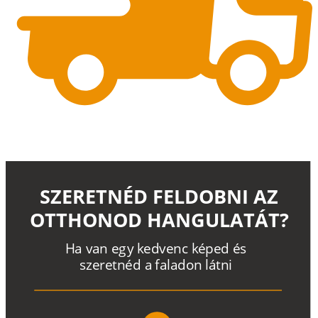
SZERETNÉD FELDOBNI AZ
OTTHONOD HANGULATÁT?
H
a
v
a
n
e
g
y
k
e
d
v
e
n
c
k
é
p
e
d
é
s
s
z
e
r
e
t
n
é
d a
f
a
l
a
d
o
n
l
á
t
n
i