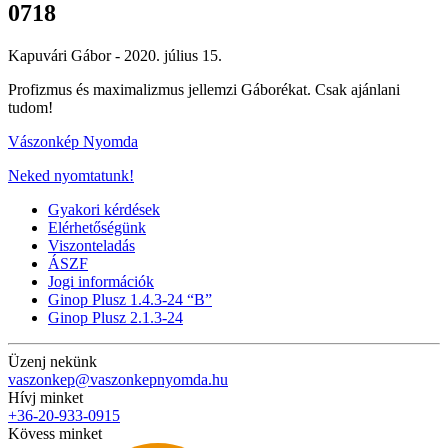
0718
Kapuvári Gábor -
2020. július 15.
Profizmus és maximalizmus jellemzi Gáborékat. Csak ajánlani
tudom!
Vászonkép Nyomda
Neked nyomtatunk!
Gyakori kérdések
Elérhetőségünk
Viszonteladás
ÁSZF
Jogi információk
Ginop Plusz 1.4.3-24 “B”
Ginop Plusz 2.1.3-24
Üzenj nekünk
vaszonkep@vaszonkepnyomda.hu
Hívj minket
+36-20-933-0915
Kövess minket