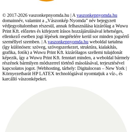
© 2017-2026 vaszonkepnyomda.hu | A
vaszonkepnyomda.hu
domainnév, valamint a „Vászonkép Nyomda” név bejegyzett
védjegyoltalomban részesül, annak felhasználása kizárólag a Wuwu
Print Kft. előzetes és kifejezett írásos hozzájárulásával lehetséges,
ellenkező esetben jogi lépések megtételére kerül sor minden jogsértő
személlyel szemben. | A
vaszonkepnyomda.hu
weboldal tartalma
(így különösen: szöveg, szövegszerkezet, struktúra, kialakítás,
grafika, fotók) a Wuwu Print Kft. kizárólagos szellemi tulajdonát
képezik, így a Wuwu Print Kft. fenntart minden, a weboldal bármely
részének bármilyen módszerrel történő másolásával, terjesztésével
kapcsolatos jogot. |Webhosting, tárhely: Digitalocean – New York |
Környezetbarát HP LATEX technológiával nyomtatjuk a víz-, és
karcálló vászonképeket.