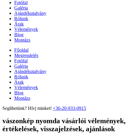
Fotófal
Galéria
Ajándékutalvány
Rólunk
Árak
Vélemények
Blog
Montázs
Főoldal
Megrendelés
Fotófal
Galéria
Ajándékutalvány
Rólunk
Árak
Vélemények
Blog
Montázs
Segíthetünk? Hívj minket!
+36-20-933-0915
vászonkép nyomda vásárlói vélemények,
értékelések, visszajelzések, ajánlások