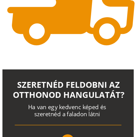
SZERETNÉD FELDOBNI AZ
OTTHONOD HANGULATÁT?
H
a
v
a
n
e
g
y
k
e
d
v
e
n
c
k
é
p
e
d
é
s
s
z
e
r
e
t
n
é
d a
f
a
l
a
d
o
n
l
á
t
n
i