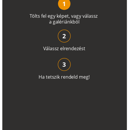
1
T
ö
l
t
s
f
e
l
e
g
y
k
é
pe
t
,
v
a
g
y
v
á
l
a
ss
z
a
g
a
lé
r
i
án
k
b
ó
l
2
V
á
l
a
ss
z
e
l
r
e
n
d
e
z
é
s
t
3
H
a
t
e
t
s
z
i
k
r
e
n
d
el
d
m
e
g
!