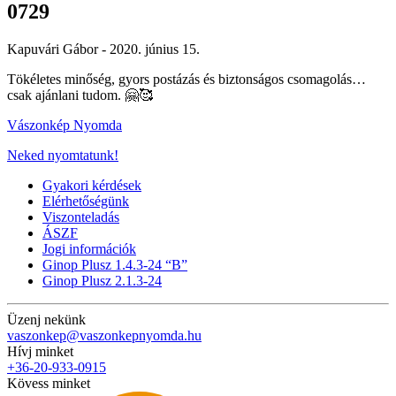
0729
Kapuvári Gábor -
2020. június 15.
Tökéletes minőség, gyors postázás és biztonságos csomagolás…
csak ajánlani tudom. 🤗🥰
Vászonkép Nyomda
Neked nyomtatunk!
Gyakori kérdések
Elérhetőségünk
Viszonteladás
ÁSZF
Jogi információk
Ginop Plusz 1.4.3-24 “B”
Ginop Plusz 2.1.3-24
Üzenj nekünk
vaszonkep@vaszonkepnyomda.hu
Hívj minket
+36-20-933-0915
Kövess minket