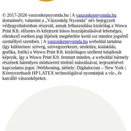
© 2017-2026 vaszonkepnyomda.hu | A
vaszonkepnyomda.hu
domainnév, valamint a „Vászonkép Nyomda” név bejegyzett
védjegyoltalomban részesül, annak felhasználása kizárólag a Wuwu
Print Kft. előzetes és kifejezett írásos hozzájárulásával lehetséges,
ellenkező esetben jogi lépések megtételére kerül sor minden jogsértő
személlyel szemben. | A
vaszonkepnyomda.hu
weboldal tartalma
(így különösen: szöveg, szövegszerkezet, struktúra, kialakítás,
grafika, fotók) a Wuwu Print Kft. kizárólagos szellemi tulajdonát
képezik, így a Wuwu Print Kft. fenntart minden, a weboldal bármely
részének bármilyen módszerrel történő másolásával, terjesztésével
kapcsolatos jogot. |Webhosting, tárhely: Digitalocean – New York |
Környezetbarát HP LATEX technológiával nyomtatjuk a víz-, és
karcálló vászonképeket.