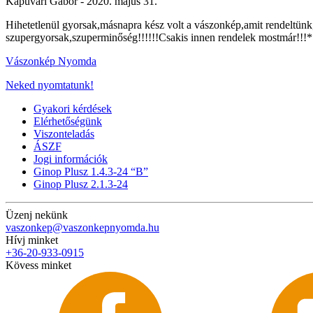
Kapuvári Gábor -
2020. május 31.
Hihetetlenül gyorsak,másnapra kész volt a vászonkép,amit rendeltünk
szupergyorsak,szuperminőség!!!!!!Csakis innen rendelek mostmár!!!
Vászonkép Nyomda
Neked nyomtatunk!
Gyakori kérdések
Elérhetőségünk
Viszonteladás
ÁSZF
Jogi információk
Ginop Plusz 1.4.3-24 “B”
Ginop Plusz 2.1.3-24
Üzenj nekünk
vaszonkep@vaszonkepnyomda.hu
Hívj minket
+36-20-933-0915
Kövess minket