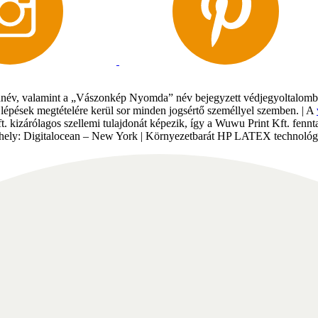
év, valamint a „Vászonkép Nyomda” név bejegyzett védjegyoltalomban 
gi lépések megtételére kerül sor minden jogsértő személlyel szemben. | A
Kft. kizárólagos szellemi tulajdonát képezik, így a Wuwu Print Kft. fe
tárhely: Digitalocean – New York | Környezetbarát HP LATEX technológi