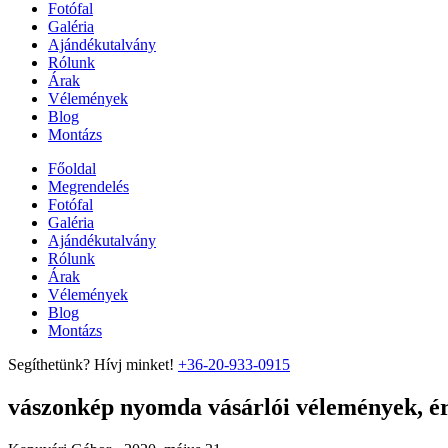
Fotófal
Galéria
Ajándékutalvány
Rólunk
Árak
Vélemények
Blog
Montázs
Főoldal
Megrendelés
Fotófal
Galéria
Ajándékutalvány
Rólunk
Árak
Vélemények
Blog
Montázs
Segíthetünk? Hívj minket!
+36-20-933-0915
vászonkép nyomda vásárlói vélemények, ért