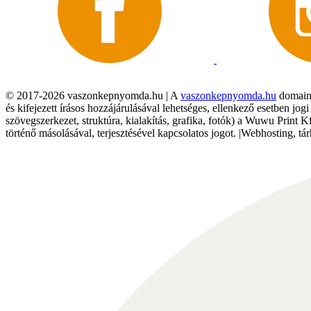
© 2017-2026 vaszonkepnyomda.hu | A
vaszonkepnyomda.hu
domainn
és kifejezett írásos hozzájárulásával lehetséges, ellenkező esetben jo
szövegszerkezet, struktúra, kialakítás, grafika, fotók) a Wuwu Print 
történő másolásával, terjesztésével kapcsolatos jogot. |Webhosting, 