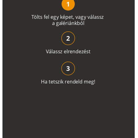
1
T
ö
l
t
s
f
e
l
e
g
y
k
é
pe
t
,
v
a
g
y
v
á
l
a
ss
z
a
g
a
lé
r
i
án
k
b
ó
l
2
V
á
l
a
ss
z
e
l
r
e
n
d
e
z
é
s
t
3
H
a
t
e
t
s
z
i
k
r
e
n
d
el
d
m
e
g
!