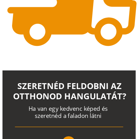
SZERETNÉD FELDOBNI AZ
OTTHONOD HANGULATÁT?
H
a
v
a
n
e
g
y
k
e
d
v
e
n
c
k
é
p
e
d
é
s
s
z
e
r
e
t
n
é
d a
f
a
l
a
d
o
n
l
á
t
n
i