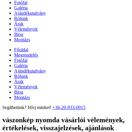
Fotófal
Galéria
Ajándékutalvány
Rólunk
Árak
Vélemények
Blog
Montázs
Főoldal
Megrendelés
Fotófal
Galéria
Ajándékutalvány
Rólunk
Árak
Vélemények
Blog
Montázs
Segíthetünk? Hívj minket!
+36-20-933-0915
vászonkép nyomda vásárlói vélemények,
értékelések, visszajelzések, ajánlások