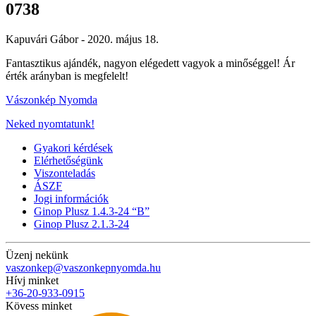
0738
Kapuvári Gábor -
2020. május 18.
Fantasztikus ajándék, nagyon elégedett vagyok a minőséggel! Ár
érték arányban is megfelelt!
Vászonkép Nyomda
Neked nyomtatunk!
Gyakori kérdések
Elérhetőségünk
Viszonteladás
ÁSZF
Jogi információk
Ginop Plusz 1.4.3-24 “B”
Ginop Plusz 2.1.3-24
Üzenj nekünk
vaszonkep@vaszonkepnyomda.hu
Hívj minket
+36-20-933-0915
Kövess minket