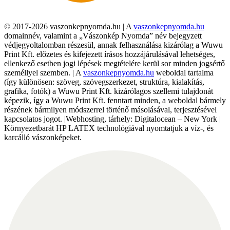
© 2017-2026 vaszonkepnyomda.hu | A
vaszonkepnyomda.hu
domainnév, valamint a „Vászonkép Nyomda” név bejegyzett
védjegyoltalomban részesül, annak felhasználása kizárólag a Wuwu
Print Kft. előzetes és kifejezett írásos hozzájárulásával lehetséges,
ellenkező esetben jogi lépések megtételére kerül sor minden jogsértő
személlyel szemben. | A
vaszonkepnyomda.hu
weboldal tartalma
(így különösen: szöveg, szövegszerkezet, struktúra, kialakítás,
grafika, fotók) a Wuwu Print Kft. kizárólagos szellemi tulajdonát
képezik, így a Wuwu Print Kft. fenntart minden, a weboldal bármely
részének bármilyen módszerrel történő másolásával, terjesztésével
kapcsolatos jogot. |Webhosting, tárhely: Digitalocean – New York |
Környezetbarát HP LATEX technológiával nyomtatjuk a víz-, és
karcálló vászonképeket.