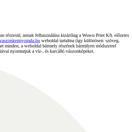
részesül, annak felhasználása kizárólag a Wuwu Print Kft. előzetes
vaszonkepnyomda.hu
weboldal tartalma (így különösen: szöveg,
nntart minden, a weboldal bármely részének bármilyen módszerrel
ával nyomtatjuk a víz-, és karcálló vászonképeket.