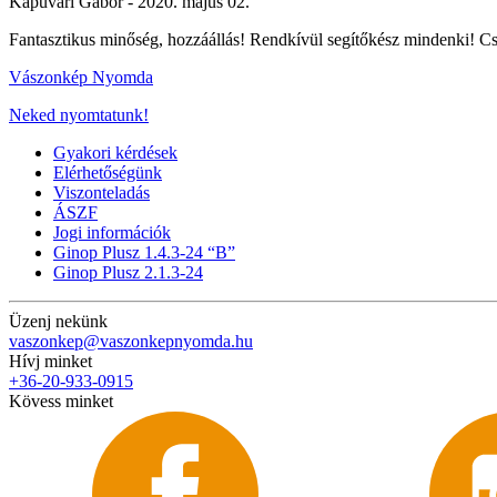
Kapuvári Gábor -
2020. május 02.
Fantasztikus minőség, hozzáállás! Rendkívül segítőkész mindenki! C
Vászonkép Nyomda
Neked nyomtatunk!
Gyakori kérdések
Elérhetőségünk
Viszonteladás
ÁSZF
Jogi információk
Ginop Plusz 1.4.3-24 “B”
Ginop Plusz 2.1.3-24
Üzenj nekünk
vaszonkep@vaszonkepnyomda.hu
Hívj minket
+36-20-933-0915
Kövess minket