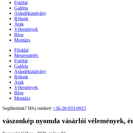
Fotófal
Galéria
Ajándékutalvány
Rólunk
Árak
Vélemények
Blog
Montázs
Főoldal
Megrendelés
Fotófal
Galéria
Ajándékutalvány
Rólunk
Árak
Vélemények
Blog
Montázs
Segíthetünk? Hívj minket!
+36-20-933-0915
vászonkép nyomda vásárlói vélemények, ért