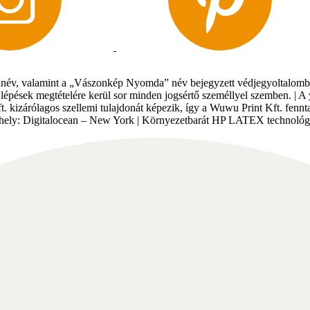
év, valamint a „Vászonkép Nyomda” név bejegyzett védjegyoltalomban 
gi lépések megtételére kerül sor minden jogsértő személlyel szemben. | A
Kft. kizárólagos szellemi tulajdonát képezik, így a Wuwu Print Kft. fe
tárhely: Digitalocean – New York | Környezetbarát HP LATEX technológi