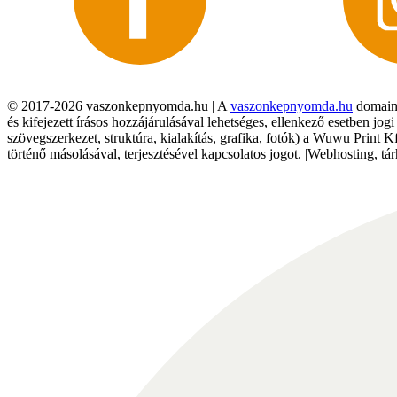
© 2017-2026 vaszonkepnyomda.hu | A
vaszonkepnyomda.hu
domainn
és kifejezett írásos hozzájárulásával lehetséges, ellenkező esetben jo
szövegszerkezet, struktúra, kialakítás, grafika, fotók) a Wuwu Print 
történő másolásával, terjesztésével kapcsolatos jogot. |Webhosting, 