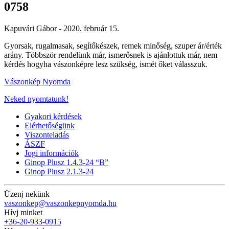
0758
Kapuvári Gábor -
2020. február 15.
Gyorsak, rugalmasak, segítőkészek, remek minőség, szuper ár/érték
arány. Többször rendelünk már, ismerősnek is ajánlottuk már, nem
kérdés hogyha vászonképre lesz szükség, ismét őket válasszuk.
Vászonkép Nyomda
Neked nyomtatunk!
Gyakori kérdések
Elérhetőségünk
Viszonteladás
ÁSZF
Jogi információk
Ginop Plusz 1.4.3-24 “B”
Ginop Plusz 2.1.3-24
Üzenj nekünk
vaszonkep@vaszonkepnyomda.hu
Hívj minket
+36-20-933-0915