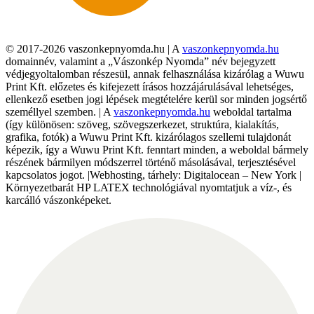
© 2017-2026 vaszonkepnyomda.hu | A
vaszonkepnyomda.hu
domainnév, valamint a „Vászonkép Nyomda” név bejegyzett
védjegyoltalomban részesül, annak felhasználása kizárólag a Wuwu
Print Kft. előzetes és kifejezett írásos hozzájárulásával lehetséges,
ellenkező esetben jogi lépések megtételére kerül sor minden jogsértő
személlyel szemben. | A
vaszonkepnyomda.hu
weboldal tartalma
(így különösen: szöveg, szövegszerkezet, struktúra, kialakítás,
grafika, fotók) a Wuwu Print Kft. kizárólagos szellemi tulajdonát
képezik, így a Wuwu Print Kft. fenntart minden, a weboldal bármely
részének bármilyen módszerrel történő másolásával, terjesztésével
kapcsolatos jogot. |Webhosting, tárhely: Digitalocean – New York |
Környezetbarát HP LATEX technológiával nyomtatjuk a víz-, és
karcálló vászonképeket.