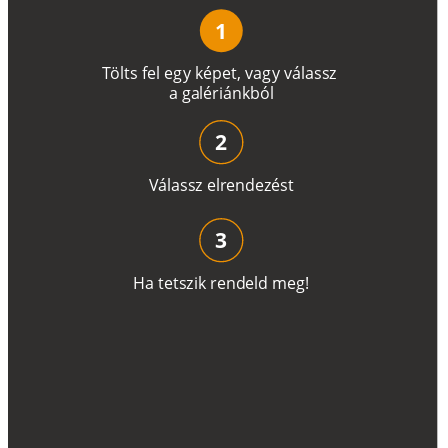
1
T
ö
l
t
s
f
e
l
e
g
y
k
é
pe
t
,
v
a
g
y
v
á
l
a
ss
z
a
g
a
lé
r
i
án
k
b
ó
l
2
V
á
l
a
ss
z
e
l
r
e
n
d
e
z
é
s
t
3
H
a
t
e
t
s
z
i
k
r
e
n
d
el
d
m
e
g
!