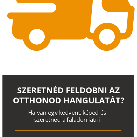
SZERETNÉD FELDOBNI AZ
OTTHONOD HANGULATÁT?
H
a
v
a
n
e
g
y
k
e
d
v
e
n
c
k
é
p
e
d
é
s
s
z
e
r
e
t
n
é
d a
f
a
l
a
d
o
n
l
á
t
n
i