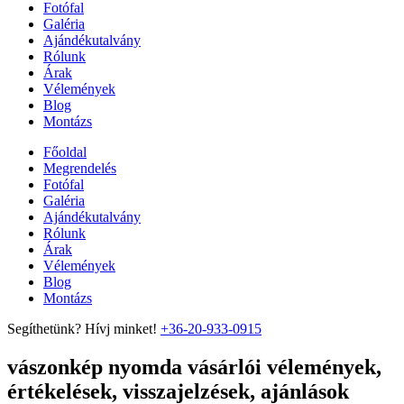
Fotófal
Galéria
Ajándékutalvány
Rólunk
Árak
Vélemények
Blog
Montázs
Főoldal
Megrendelés
Fotófal
Galéria
Ajándékutalvány
Rólunk
Árak
Vélemények
Blog
Montázs
Segíthetünk? Hívj minket!
+36-20-933-0915
vászonkép nyomda vásárlói vélemények,
értékelések, visszajelzések, ajánlások