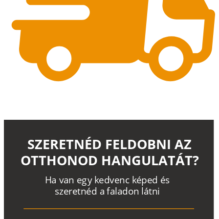
SZERETNÉD FELDOBNI AZ
OTTHONOD HANGULATÁT?
H
a
v
a
n
e
g
y
k
e
d
v
e
n
c
k
é
p
e
d
é
s
s
z
e
r
e
t
n
é
d a
f
a
l
a
d
o
n
l
á
t
n
i