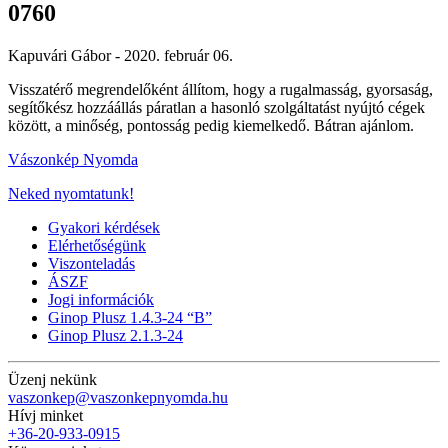
0760
Kapuvári Gábor -
2020. február 06.
Visszatérő megrendelőként állítom, hogy a rugalmasság, gyorsaság,
segítőkész hozzáállás páratlan a hasonló szolgáltatást nyújtó cégek
között, a minőség, pontosság pedig kiemelkedő. Bátran ajánlom.
Vászonkép Nyomda
Neked nyomtatunk!
Gyakori kérdések
Elérhetőségünk
Viszonteladás
ÁSZF
Jogi információk
Ginop Plusz 1.4.3-24 “B”
Ginop Plusz 2.1.3-24
Üzenj nekünk
vaszonkep@vaszonkepnyomda.hu
Hívj minket
+36-20-933-0915