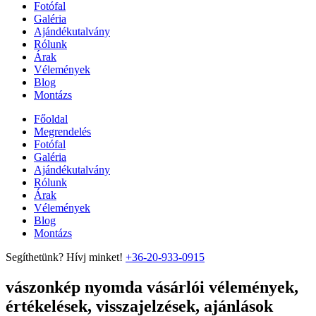
Fotófal
Galéria
Ajándékutalvány
Rólunk
Árak
Vélemények
Blog
Montázs
Főoldal
Megrendelés
Fotófal
Galéria
Ajándékutalvány
Rólunk
Árak
Vélemények
Blog
Montázs
Segíthetünk? Hívj minket!
+36-20-933-0915
vászonkép nyomda vásárlói vélemények,
értékelések, visszajelzések, ajánlások