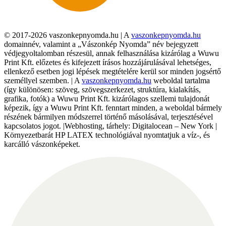
© 2017-2026 vaszonkepnyomda.hu | A
vaszonkepnyomda.hu
domainnév, valamint a „Vászonkép Nyomda” név bejegyzett
védjegyoltalomban részesül, annak felhasználása kizárólag a Wuwu
Print Kft. előzetes és kifejezett írásos hozzájárulásával lehetséges,
ellenkező esetben jogi lépések megtételére kerül sor minden jogsértő
személlyel szemben. | A
vaszonkepnyomda.hu
weboldal tartalma
(így különösen: szöveg, szövegszerkezet, struktúra, kialakítás,
grafika, fotók) a Wuwu Print Kft. kizárólagos szellemi tulajdonát
képezik, így a Wuwu Print Kft. fenntart minden, a weboldal bármely
részének bármilyen módszerrel történő másolásával, terjesztésével
kapcsolatos jogot. |Webhosting, tárhely: Digitalocean – New York |
Környezetbarát HP LATEX technológiával nyomtatjuk a víz-, és
karcálló vászonképeket.