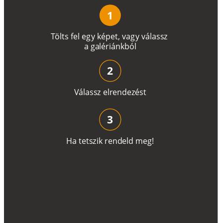
1
T
ö
l
t
s
f
e
l
e
g
y
k
é
pe
t
,
v
a
g
y
v
á
l
a
ss
z
a
g
a
lé
r
i
án
k
b
ó
l
2
V
á
l
a
ss
z
e
l
r
e
n
d
e
z
é
s
t
3
H
a
t
e
t
s
z
i
k
r
e
n
d
el
d
m
e
g
!