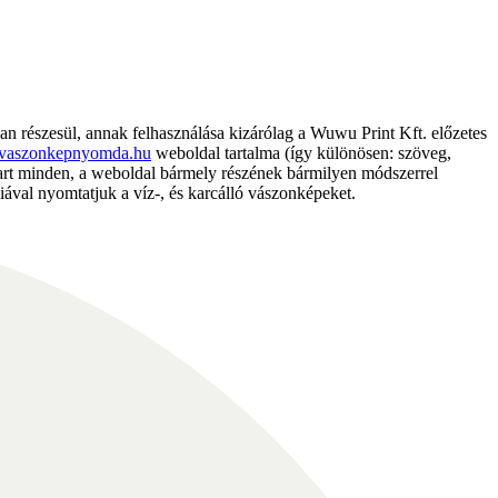
részesül, annak felhasználása kizárólag a Wuwu Print Kft. előzetes
vaszonkepnyomda.hu
weboldal tartalma (így különösen: szöveg,
nntart minden, a weboldal bármely részének bármilyen módszerrel
ával nyomtatjuk a víz-, és karcálló vászonképeket.