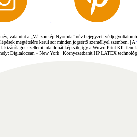
év, valamint a „Vászonkép Nyomda” név bejegyzett védjegyoltalomban 
gi lépések megtételére kerül sor minden jogsértő személlyel szemben. | A
Kft. kizárólagos szellemi tulajdonát képezik, így a Wuwu Print Kft. fe
tárhely: Digitalocean – New York | Környezetbarát HP LATEX technológi