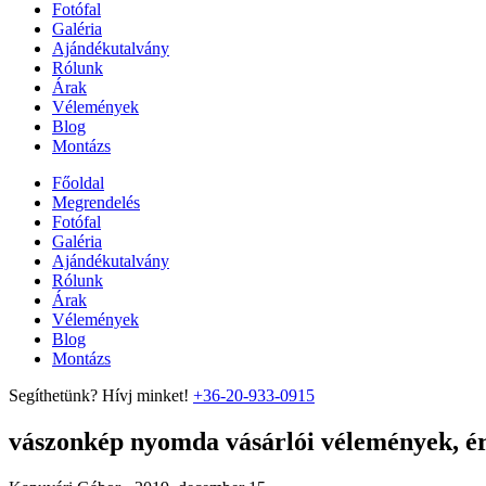
Fotófal
Galéria
Ajándékutalvány
Rólunk
Árak
Vélemények
Blog
Montázs
Főoldal
Megrendelés
Fotófal
Galéria
Ajándékutalvány
Rólunk
Árak
Vélemények
Blog
Montázs
Segíthetünk? Hívj minket!
+36-20-933-0915
vászonkép nyomda vásárlói vélemények, ért