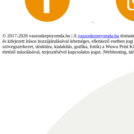
© 2017-2026 vaszonkepnyomda.hu | A
vaszonkepnyomda.hu
domainn
és kifejezett írásos hozzájárulásával lehetséges, ellenkező esetben jo
szövegszerkezet, struktúra, kialakítás, grafika, fotók) a Wuwu Print 
történő másolásával, terjesztésével kapcsolatos jogot. |Webhosting, 