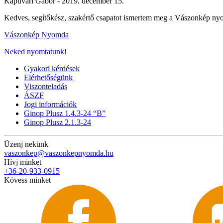
Kapuvári Gábor -
2019. december 15.
Kedves, segítőkész, szakértő csapatot ismertem meg a Vászonkép nyomd
Vászonkép Nyomda
Neked nyomtatunk!
Gyakori kérdések
Elérhetőségünk
Viszonteladás
ÁSZF
Jogi információk
Ginop Plusz 1.4.3-24 “B”
Ginop Plusz 2.1.3-24
Üzenj nekünk
vaszonkep@vaszonkepnyomda.hu
Hívj minket
+36-20-933-0915
Kövess minket