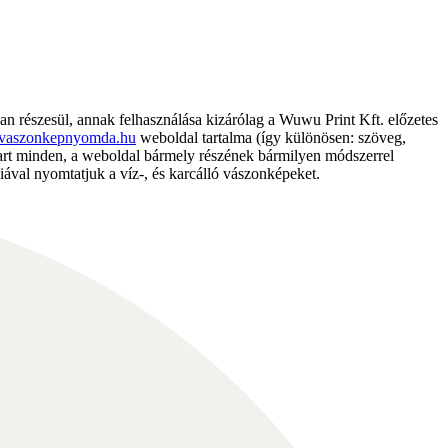
részesül, annak felhasználása kizárólag a Wuwu Print Kft. előzetes
vaszonkepnyomda.hu
weboldal tartalma (így különösen: szöveg,
nntart minden, a weboldal bármely részének bármilyen módszerrel
ával nyomtatjuk a víz-, és karcálló vászonképeket.