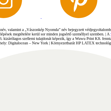
év, valamint a „Vászonkép Nyomda” név bejegyzett védjegyoltalomban 
gi lépések megtételére kerül sor minden jogsértő személlyel szemben. | A
Kft. kizárólagos szellemi tulajdonát képezik, így a Wuwu Print Kft. fe
tárhely: Digitalocean – New York | Környezetbarát HP LATEX technológi