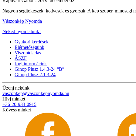
Kapuvári Gábor -
2019. december 02.
Nagyon segitokeszek, kedvesek es gyorsak. A kep szuper, minosegi 
Vászonkép Nyomda
Neked nyomtatunk!
Gyakori kérdések
Elérhetőségünk
Viszonteladás
ÁSZF
Jogi információk
Ginop Plusz 1.4.3-24 “B”
Ginop Plusz 2.1.3-24
Üzenj nekünk
vaszonkep@vaszonkepnyomda.hu
Hívj minket
+36-20-933-0915
Kövess minket