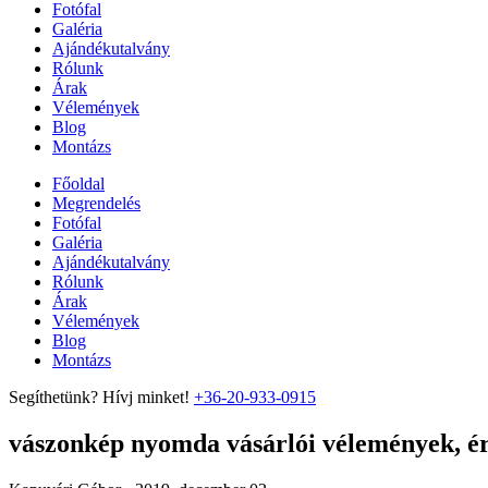
Fotófal
Galéria
Ajándékutalvány
Rólunk
Árak
Vélemények
Blog
Montázs
Főoldal
Megrendelés
Fotófal
Galéria
Ajándékutalvány
Rólunk
Árak
Vélemények
Blog
Montázs
Segíthetünk? Hívj minket!
+36-20-933-0915
vászonkép nyomda vásárlói vélemények, ért