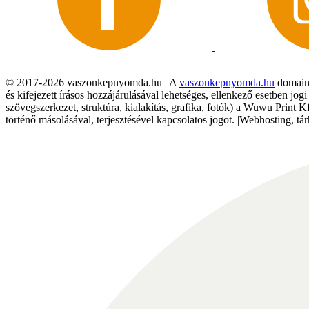
© 2017-2026 vaszonkepnyomda.hu | A
vaszonkepnyomda.hu
domainn
és kifejezett írásos hozzájárulásával lehetséges, ellenkező esetben jo
szövegszerkezet, struktúra, kialakítás, grafika, fotók) a Wuwu Print 
történő másolásával, terjesztésével kapcsolatos jogot. |Webhosting, 