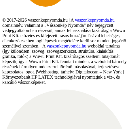
© 2017-2026 vaszonkepnyomda.hu | A
vaszonkepnyomda.hu
domainnév, valamint a „Vászonkép Nyomda” név bejegyzett
védjegyoltalomban részesül, annak felhasználása kizárólag a Wuwu
Print Kft. előzetes és kifejezett írásos hozzájárulásával lehetséges,
ellenkező esetben jogi lépések megtételére kerül sor minden jogsértő
személlyel szemben. | A
vaszonkepnyomda.hu
weboldal tartalma
(így különösen: szöveg, szövegszerkezet, struktúra, kialakítás,
grafika, fotók) a Wuwu Print Kft. kizárólagos szellemi tulajdonát
képezik, így a Wuwu Print Kft. fenntart minden, a weboldal bármely
részének bármilyen módszerrel történő másolásával, terjesztésével
kapcsolatos jogot. |Webhosting, tárhely: Digitalocean – New York |
Környezetbarát HP LATEX technológiával nyomtatjuk a víz-, és
karcálló vászonképeket.