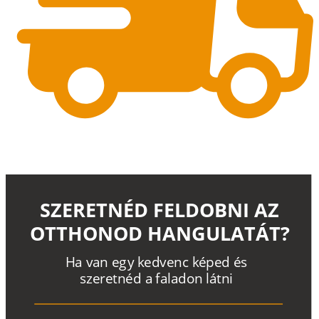
SZERETNÉD FELDOBNI AZ
OTTHONOD HANGULATÁT?
H
a
v
a
n
e
g
y
k
e
d
v
e
n
c
k
é
p
e
d
é
s
s
z
e
r
e
t
n
é
d a
f
a
l
a
d
o
n
l
á
t
n
i