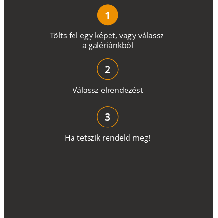
1
T
ö
l
t
s
f
e
l
e
g
y
k
é
pe
t
,
v
a
g
y
v
á
l
a
ss
z
a
g
a
lé
r
i
án
k
b
ó
l
2
V
á
l
a
ss
z
e
l
r
e
n
d
e
z
é
s
t
3
H
a
t
e
t
s
z
i
k
r
e
n
d
el
d
m
e
g
!