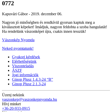
0772
Kapuvári Gábor -
2019. december 06.
Nagyon jó minőségben és rendkívül gyorsan kaptuk meg a
kiválasztott képeket! Imádjuk, nagyon feldobta a szoba hangulatát!
Ha rendelünk vászonképet újra, csakis innen tesszük!
Vászonkép Nyomda
Neked nyomtatunk!
Gyakori kérdések
Elérhetőségünk
Viszonteladás
ÁSZF
Jogi információk
Ginop Plusz 1.4.3-24 “B”
Ginop Plusz 2.1.3-24
Üzenj nekünk
vaszonkep@vaszonkepnyomda.hu
Hívj minket
+36-20-933-0915