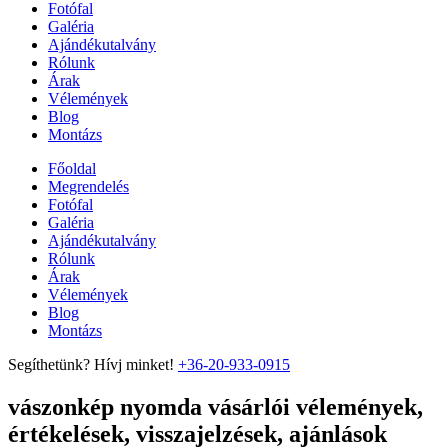
Fotófal
Galéria
Ajándékutalvány
Rólunk
Árak
Vélemények
Blog
Montázs
Főoldal
Megrendelés
Fotófal
Galéria
Ajándékutalvány
Rólunk
Árak
Vélemények
Blog
Montázs
Segíthetünk? Hívj minket!
+36-20-933-0915
vászonkép nyomda vásárlói vélemények,
értékelések, visszajelzések, ajánlások