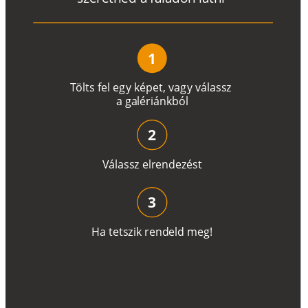
1
T
ö
l
t
s
f
e
l
e
g
y
k
é
pe
t
,
v
a
g
y
v
á
l
a
ss
z
a
g
a
lé
r
i
án
k
b
ó
l
2
V
á
l
a
ss
z
e
l
r
e
n
d
e
z
é
s
t
3
H
a
t
e
t
s
z
i
k
r
e
n
d
el
d
m
e
g
!