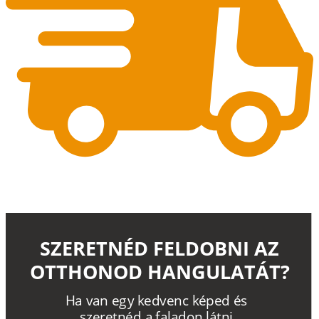
SZERETNÉD FELDOBNI AZ
OTTHONOD HANGULATÁT?
H
a
v
a
n
e
g
y
k
e
d
v
e
n
c
k
é
p
e
d
é
s
s
z
e
r
e
t
n
é
d a
f
a
l
a
d
o
n
l
á
t
n
i