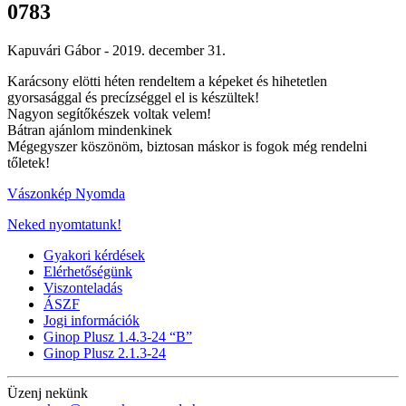
0783
Kapuvári Gábor -
2019. december 31.
Karácsony elötti héten rendeltem a képeket és hihetetlen
gyorsasággal és precízséggel el is készültek!
Nagyon segítőkészek voltak velem!
Bátran ajánlom mindenkinek
Mégegyszer köszönöm, biztosan máskor is fogok még rendelni
tőletek!
Vászonkép Nyomda
Neked nyomtatunk!
Gyakori kérdések
Elérhetőségünk
Viszonteladás
ÁSZF
Jogi információk
Ginop Plusz 1.4.3-24 “B”
Ginop Plusz 2.1.3-24
Üzenj nekünk