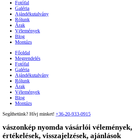
Fotófal
Galéria
Ajándékutalvány
Rólunk
Árak
Vélemények
Blog
Montázs
Főoldal
Megrendelés
Fotófal
Galéria
Ajándékutalvány
Rólunk
Árak
Vélemények
Blog
Montázs
Segíthetünk? Hívj minket!
+36-20-933-0915
vászonkép nyomda vásárlói vélemények,
értékelések, visszajelzések, ajánlások