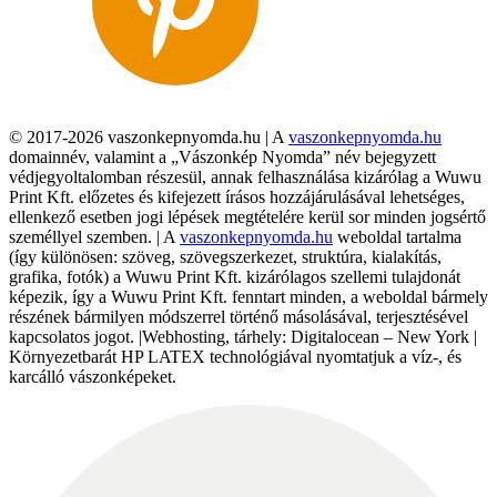
© 2017-2026 vaszonkepnyomda.hu | A
vaszonkepnyomda.hu
domainnév, valamint a „Vászonkép Nyomda” név bejegyzett
védjegyoltalomban részesül, annak felhasználása kizárólag a Wuwu
Print Kft. előzetes és kifejezett írásos hozzájárulásával lehetséges,
ellenkező esetben jogi lépések megtételére kerül sor minden jogsértő
személlyel szemben. | A
vaszonkepnyomda.hu
weboldal tartalma
(így különösen: szöveg, szövegszerkezet, struktúra, kialakítás,
grafika, fotók) a Wuwu Print Kft. kizárólagos szellemi tulajdonát
képezik, így a Wuwu Print Kft. fenntart minden, a weboldal bármely
részének bármilyen módszerrel történő másolásával, terjesztésével
kapcsolatos jogot. |Webhosting, tárhely: Digitalocean – New York |
Környezetbarát HP LATEX technológiával nyomtatjuk a víz-, és
karcálló vászonképeket.