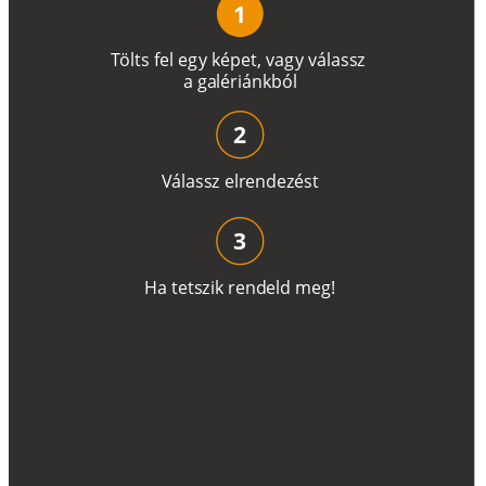
1
T
ö
l
t
s
f
e
l
e
g
y
k
é
pe
t
,
v
a
g
y
v
á
l
a
ss
z
a
g
a
lé
r
i
án
k
b
ó
l
2
V
á
l
a
ss
z
e
l
r
e
n
d
e
z
é
s
t
3
H
a
t
e
t
s
z
i
k
r
e
n
d
el
d
m
e
g
!