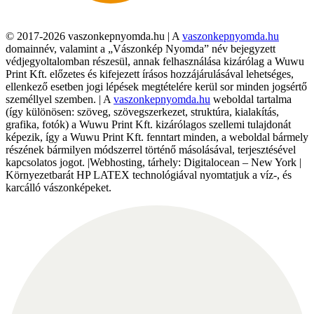
© 2017-2026 vaszonkepnyomda.hu | A
vaszonkepnyomda.hu
domainnév, valamint a „Vászonkép Nyomda” név bejegyzett
védjegyoltalomban részesül, annak felhasználása kizárólag a Wuwu
Print Kft. előzetes és kifejezett írásos hozzájárulásával lehetséges,
ellenkező esetben jogi lépések megtételére kerül sor minden jogsértő
személlyel szemben. | A
vaszonkepnyomda.hu
weboldal tartalma
(így különösen: szöveg, szövegszerkezet, struktúra, kialakítás,
grafika, fotók) a Wuwu Print Kft. kizárólagos szellemi tulajdonát
képezik, így a Wuwu Print Kft. fenntart minden, a weboldal bármely
részének bármilyen módszerrel történő másolásával, terjesztésével
kapcsolatos jogot. |Webhosting, tárhely: Digitalocean – New York |
Környezetbarát HP LATEX technológiával nyomtatjuk a víz-, és
karcálló vászonképeket.