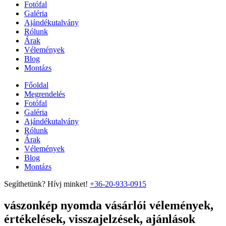
Fotófal
Galéria
Ajándékutalvány
Rólunk
Árak
Vélemények
Blog
Montázs
Főoldal
Megrendelés
Fotófal
Galéria
Ajándékutalvány
Rólunk
Árak
Vélemények
Blog
Montázs
Segíthetünk? Hívj minket!
+36-20-933-0915
vászonkép nyomda vásárlói vélemények,
értékelések, visszajelzések, ajánlások