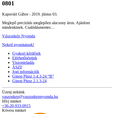
0801
Kapuvári Gábor -
2019. június 03.
Meglepő precizitás meglepően alacsony áron. Ajánlom
mindenkinek. Csalódásmentes…
Vászonkép Nyomda
Neked nyomtatunk!
Gyakori kérdések
Elérhetőségünk
Viszonteladás
ÁSZF
Jogi információk
Ginop Plusz 1.4.3-24 “B”
Ginop Plusz 2.1.3-24
Üzenj nekünk
vaszonkep@vaszonkepnyomda.hu
Hívj minket
+36-20-933-0915
Kövess minket