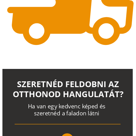
SZERETNÉD FELDOBNI AZ
OTTHONOD HANGULATÁT?
H
a
v
a
n
e
g
y
k
e
d
v
e
n
c
k
é
p
e
d
é
s
s
z
e
r
e
t
n
é
d a
f
a
l
a
d
o
n
l
á
t
n
i