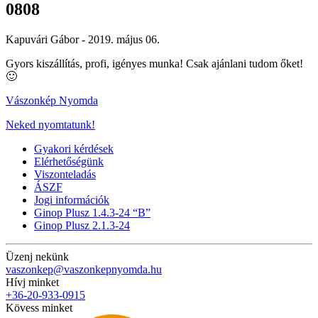
0808
Kapuvári Gábor -
2019. május 06.
Gyors kiszállítás, profi, igényes munka! Csak ajánlani tudom őket!
🙂
Vászonkép Nyomda
Neked nyomtatunk!
Gyakori kérdések
Elérhetőségünk
Viszonteladás
ÁSZF
Jogi információk
Ginop Plusz 1.4.3-24 “B”
Ginop Plusz 2.1.3-24
Üzenj nekünk
vaszonkep@vaszonkepnyomda.hu
Hívj minket
+36-20-933-0915
Kövess minket