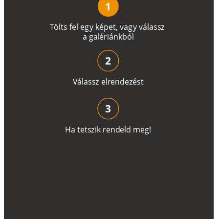
1
T
ö
l
t
s
f
e
l
e
g
y
k
é
pe
t
,
v
a
g
y
v
á
l
a
ss
z
a
g
a
lé
r
i
án
k
b
ó
l
2
V
á
l
a
ss
z
e
l
r
e
n
d
e
z
é
s
t
3
H
a
t
e
t
s
z
i
k
r
e
n
d
el
d
m
e
g
!