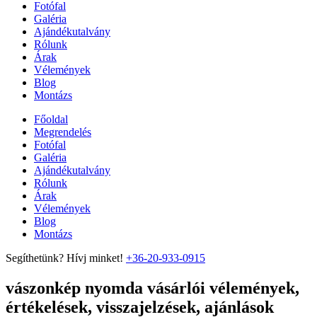
Fotófal
Galéria
Ajándékutalvány
Rólunk
Árak
Vélemények
Blog
Montázs
Főoldal
Megrendelés
Fotófal
Galéria
Ajándékutalvány
Rólunk
Árak
Vélemények
Blog
Montázs
Segíthetünk? Hívj minket!
+36-20-933-0915
vászonkép nyomda vásárlói vélemények,
értékelések, visszajelzések, ajánlások