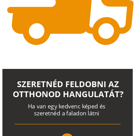
SZERETNÉD FELDOBNI AZ
OTTHONOD HANGULATÁT?
H
a
v
a
n
e
g
y
k
e
d
v
e
n
c
k
é
p
e
d
é
s
s
z
e
r
e
t
n
é
d a
f
a
l
a
d
o
n
l
á
t
n
i