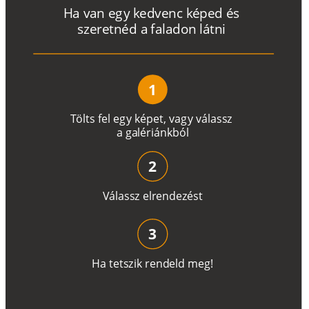
H
a
v
a
n
e
g
y
k
e
d
v
e
n
c
k
é
p
e
d
é
s
s
z
e
r
e
t
n
é
d a
f
a
l
a
d
o
n
l
á
t
n
i
1
T
ö
l
t
s
f
e
l
e
g
y
k
é
pe
t
,
v
a
g
y
v
á
l
a
ss
z
a
g
a
lé
r
i
án
k
b
ó
l
2
V
á
l
a
ss
z
e
l
r
e
n
d
e
z
é
s
t
3
H
a
t
e
t
s
z
i
k
r
e
n
d
el
d
m
e
g
!