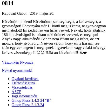
0814
Kapuvári Gábor -
2019. május 20.
Köszönök mindent! Köszönöm a sok segítséget, a kedvességet, a
gyorsaságot! Édesanyám már 11 körül meg is kapta, nagyon-nagyon
meghatódott! Én pedig nagyon hálás vagyok Nektek, hogy általatok
186 km távolságról is tudtam neki örömet szerezni, és meglepni
Anyák napja alkalmából! Bár én nem láttam még a képet, de azt
mondja, hogy gyönyörű. Nagyon várom, hogy én is lássam…és
talán egyszer engem is meglepnek a gyerekeim vagy valaki más egy
kedves vászonképpel! 😊😉 Hálásan köszönöm!!! 🙏❤️
Vászonkép Nyomda
Neked nyomtatunk!
Gyakori kérdések
Elérhetőségünk
Viszonteladás
ÁSZF
Jogi információk
Ginop Plusz 1.4.3-24 “B”
Ginop Plusz 2.1.3-24