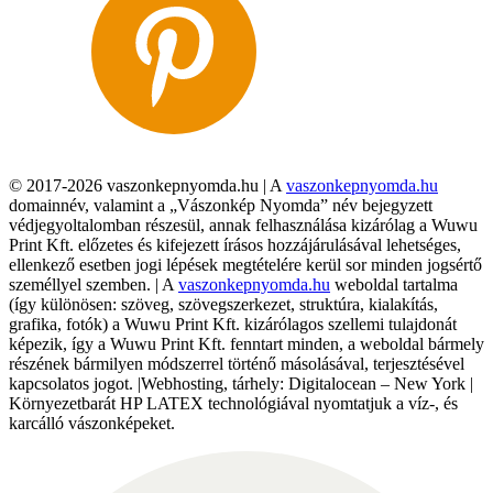
© 2017-2026 vaszonkepnyomda.hu | A
vaszonkepnyomda.hu
domainnév, valamint a „Vászonkép Nyomda” név bejegyzett
védjegyoltalomban részesül, annak felhasználása kizárólag a Wuwu
Print Kft. előzetes és kifejezett írásos hozzájárulásával lehetséges,
ellenkező esetben jogi lépések megtételére kerül sor minden jogsértő
személlyel szemben. | A
vaszonkepnyomda.hu
weboldal tartalma
(így különösen: szöveg, szövegszerkezet, struktúra, kialakítás,
grafika, fotók) a Wuwu Print Kft. kizárólagos szellemi tulajdonát
képezik, így a Wuwu Print Kft. fenntart minden, a weboldal bármely
részének bármilyen módszerrel történő másolásával, terjesztésével
kapcsolatos jogot. |Webhosting, tárhely: Digitalocean – New York |
Környezetbarát HP LATEX technológiával nyomtatjuk a víz-, és
karcálló vászonképeket.