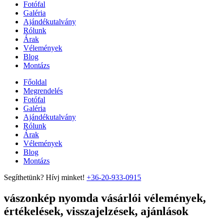
Fotófal
Galéria
Ajándékutalvány
Rólunk
Árak
Vélemények
Blog
Montázs
Főoldal
Megrendelés
Fotófal
Galéria
Ajándékutalvány
Rólunk
Árak
Vélemények
Blog
Montázs
Segíthetünk? Hívj minket!
+36-20-933-0915
vászonkép nyomda vásárlói vélemények,
értékelések, visszajelzések, ajánlások