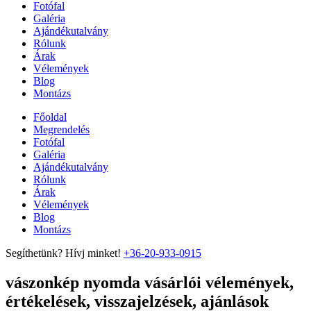
Fotófal
Galéria
Ajándékutalvány
Rólunk
Árak
Vélemények
Blog
Montázs
Főoldal
Megrendelés
Fotófal
Galéria
Ajándékutalvány
Rólunk
Árak
Vélemények
Blog
Montázs
Segíthetünk? Hívj minket!
+36-20-933-0915
vászonkép nyomda vásárlói vélemények,
értékelések, visszajelzések, ajánlások