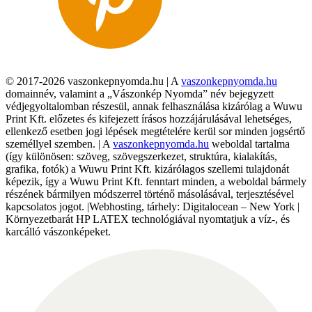
© 2017-2026 vaszonkepnyomda.hu | A
vaszonkepnyomda.hu
domainnév, valamint a „Vászonkép Nyomda” név bejegyzett
védjegyoltalomban részesül, annak felhasználása kizárólag a Wuwu
Print Kft. előzetes és kifejezett írásos hozzájárulásával lehetséges,
ellenkező esetben jogi lépések megtételére kerül sor minden jogsértő
személlyel szemben. | A
vaszonkepnyomda.hu
weboldal tartalma
(így különösen: szöveg, szövegszerkezet, struktúra, kialakítás,
grafika, fotók) a Wuwu Print Kft. kizárólagos szellemi tulajdonát
képezik, így a Wuwu Print Kft. fenntart minden, a weboldal bármely
részének bármilyen módszerrel történő másolásával, terjesztésével
kapcsolatos jogot. |Webhosting, tárhely: Digitalocean – New York |
Környezetbarát HP LATEX technológiával nyomtatjuk a víz-, és
karcálló vászonképeket.