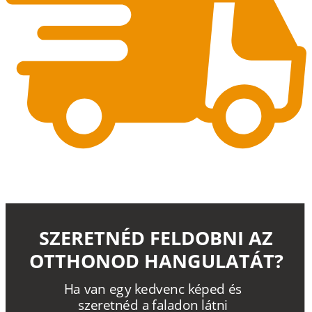
SZERETNÉD FELDOBNI AZ
OTTHONOD HANGULATÁT?
H
a
v
a
n
e
g
y
k
e
d
v
e
n
c
k
é
p
e
d
é
s
s
z
e
r
e
t
n
é
d a
f
a
l
a
d
o
n
l
á
t
n
i