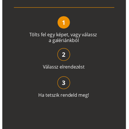
1
T
ö
l
t
s
f
e
l
e
g
y
k
é
pe
t
,
v
a
g
y
v
á
l
a
ss
z
a
g
a
lé
r
i
án
k
b
ó
l
2
V
á
l
a
ss
z
e
l
r
e
n
d
e
z
é
s
t
3
H
a
t
e
t
s
z
i
k
r
e
n
d
el
d
m
e
g
!