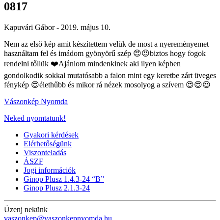
0817
Kapuvári Gábor -
2019. május 10.
Nem az első kép amit készítettem velük de most a nyereményemet
használtam fel és imádom gyönyörű szép 😍😍biztos hogy fogok
rendelni tőllük ❤️Ajánlom mindenkinek aki ilyen képben
gondolkodik sokkal mutatósabb a falon mint egy keretbe zárt üveges
fénykép 😍élethűbb és mikor rá nézek mosolyog a szívem 😍😍😍
Vászonkép Nyomda
Neked nyomtatunk!
Gyakori kérdések
Elérhetőségünk
Viszonteladás
ÁSZF
Jogi információk
Ginop Plusz 1.4.3-24 “B”
Ginop Plusz 2.1.3-24
Üzenj nekünk
vaszonkep@vaszonkepnyomda.hu