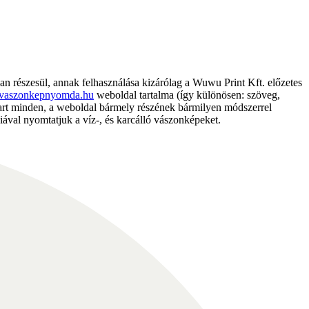
részesül, annak felhasználása kizárólag a Wuwu Print Kft. előzetes
vaszonkepnyomda.hu
weboldal tartalma (így különösen: szöveg,
nntart minden, a weboldal bármely részének bármilyen módszerrel
ával nyomtatjuk a víz-, és karcálló vászonképeket.