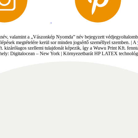
év, valamint a „Vászonkép Nyomda” név bejegyzett védjegyoltalomban 
gi lépések megtételére kerül sor minden jogsértő személlyel szemben. | A
Kft. kizárólagos szellemi tulajdonát képezik, így a Wuwu Print Kft. fe
tárhely: Digitalocean – New York | Környezetbarát HP LATEX technológi