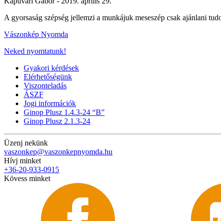
Kapuvári Gábor -
2019. április 29.
A gyorsaság szépség jellemzi a munkájuk meseszép csak ajánlani tud
Vászonkép Nyomda
Neked nyomtatunk!
Gyakori kérdések
Elérhetőségünk
Viszonteladás
ÁSZF
Jogi információk
Ginop Plusz 1.4.3-24 “B”
Ginop Plusz 2.1.3-24
Üzenj nekünk
vaszonkep@vaszonkepnyomda.hu
Hívj minket
+36-20-933-0915
Kövess minket