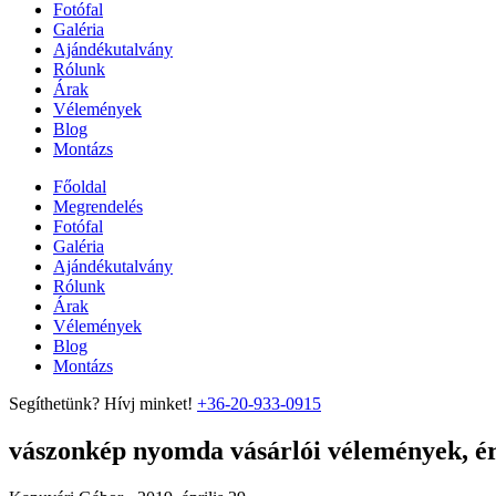
Fotófal
Galéria
Ajándékutalvány
Rólunk
Árak
Vélemények
Blog
Montázs
Főoldal
Megrendelés
Fotófal
Galéria
Ajándékutalvány
Rólunk
Árak
Vélemények
Blog
Montázs
Segíthetünk? Hívj minket!
+36-20-933-0915
vászonkép nyomda vásárlói vélemények, ért