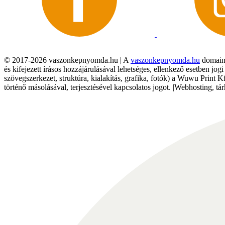
© 2017-2026 vaszonkepnyomda.hu | A
vaszonkepnyomda.hu
domainn
és kifejezett írásos hozzájárulásával lehetséges, ellenkező esetben jo
szövegszerkezet, struktúra, kialakítás, grafika, fotók) a Wuwu Print 
történő másolásával, terjesztésével kapcsolatos jogot. |Webhosting, 