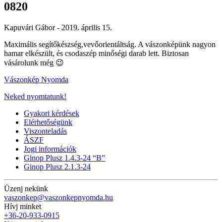
0820
Kapuvári Gábor -
2019. április 15.
Maximális segítőkészség,vevőorientáltság. A vászonképünk nagyon
hamar elkészült, és csodaszép minőségi darab lett. Biztosan
vásárolunk még 😉
Vászonkép Nyomda
Neked nyomtatunk!
Gyakori kérdések
Elérhetőségünk
Viszonteladás
ÁSZF
Jogi információk
Ginop Plusz 1.4.3-24 “B”
Ginop Plusz 2.1.3-24
Üzenj nekünk
vaszonkep@vaszonkepnyomda.hu
Hívj minket
+36-20-933-0915