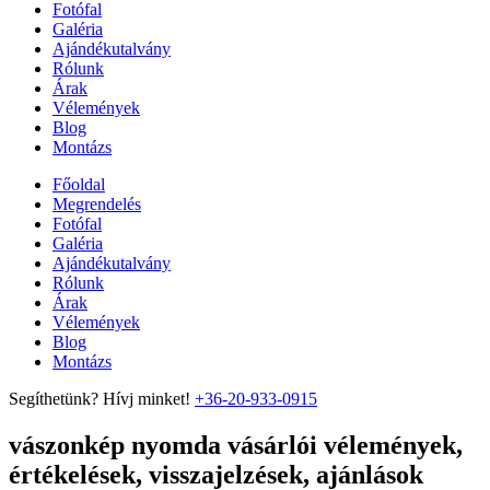
Fotófal
Galéria
Ajándékutalvány
Rólunk
Árak
Vélemények
Blog
Montázs
Főoldal
Megrendelés
Fotófal
Galéria
Ajándékutalvány
Rólunk
Árak
Vélemények
Blog
Montázs
Segíthetünk? Hívj minket!
+36-20-933-0915
vászonkép nyomda vásárlói vélemények,
értékelések, visszajelzések, ajánlások