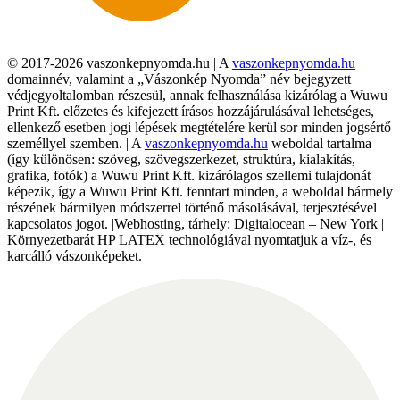
© 2017-2026 vaszonkepnyomda.hu | A
vaszonkepnyomda.hu
domainnév, valamint a „Vászonkép Nyomda” név bejegyzett
védjegyoltalomban részesül, annak felhasználása kizárólag a Wuwu
Print Kft. előzetes és kifejezett írásos hozzájárulásával lehetséges,
ellenkező esetben jogi lépések megtételére kerül sor minden jogsértő
személlyel szemben. | A
vaszonkepnyomda.hu
weboldal tartalma
(így különösen: szöveg, szövegszerkezet, struktúra, kialakítás,
grafika, fotók) a Wuwu Print Kft. kizárólagos szellemi tulajdonát
képezik, így a Wuwu Print Kft. fenntart minden, a weboldal bármely
részének bármilyen módszerrel történő másolásával, terjesztésével
kapcsolatos jogot. |Webhosting, tárhely: Digitalocean – New York |
Környezetbarát HP LATEX technológiával nyomtatjuk a víz-, és
karcálló vászonképeket.