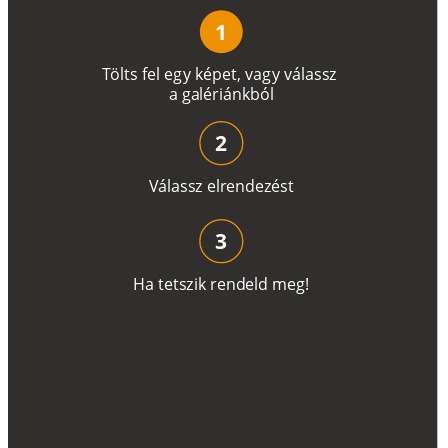
1
T
ö
l
t
s
f
e
l
e
g
y
k
é
pe
t
,
v
a
g
y
v
á
l
a
ss
z
a
g
a
lé
r
i
án
k
b
ó
l
2
V
á
l
a
ss
z
e
l
r
e
n
d
e
z
é
s
t
3
H
a
t
e
t
s
z
i
k
r
e
n
d
el
d
m
e
g
!