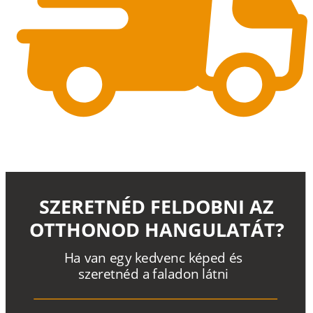
SZERETNÉD FELDOBNI AZ
OTTHONOD HANGULATÁT?
H
a
v
a
n
e
g
y
k
e
d
v
e
n
c
k
é
p
e
d
é
s
s
z
e
r
e
t
n
é
d a
f
a
l
a
d
o
n
l
á
t
n
i