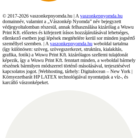
© 2017-2026 vaszonkepnyomda.hu | A
vaszonkepnyomda.hu
domainnév, valamint a „Vászonkép Nyomda” név bejegyzett
védjegyoltalomban részesül, annak felhasználása kizárólag a Wuwu
Print Kft. előzetes és kifejezett írásos hozzájárulásával lehetséges,
ellenkező esetben jogi lépések megtételére kerül sor minden jogsértő
személlyel szemben. | A
vaszonkepnyomda.hu
weboldal tartalma
(így különösen: szöveg, szövegszerkezet, struktúra, kialakítás,
grafika, fotók) a Wuwu Print Kft. kizárólagos szellemi tulajdonát
képezik, így a Wuwu Print Kft. fenntart minden, a weboldal bármely
részének bármilyen módszerrel történő másolásával, terjesztésével
kapcsolatos jogot. |Webhosting, tárhely: Digitalocean – New York |
Környezetbarát HP LATEX technológiával nyomtatjuk a víz-, és
karcálló vászonképeket.