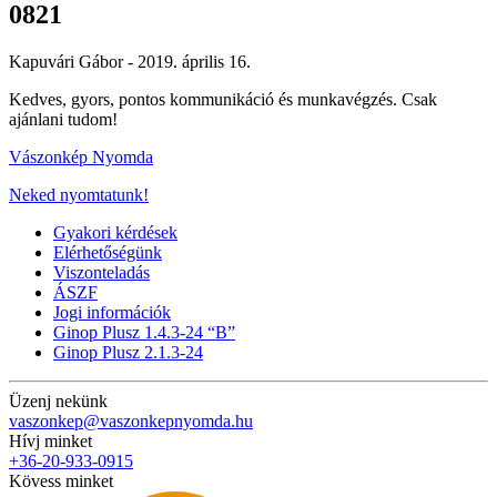
0821
Kapuvári Gábor -
2019. április 16.
Kedves, gyors, pontos kommunikáció és munkavégzés. Csak
ajánlani tudom!
Vászonkép Nyomda
Neked nyomtatunk!
Gyakori kérdések
Elérhetőségünk
Viszonteladás
ÁSZF
Jogi információk
Ginop Plusz 1.4.3-24 “B”
Ginop Plusz 2.1.3-24
Üzenj nekünk
vaszonkep@vaszonkepnyomda.hu
Hívj minket
+36-20-933-0915
Kövess minket