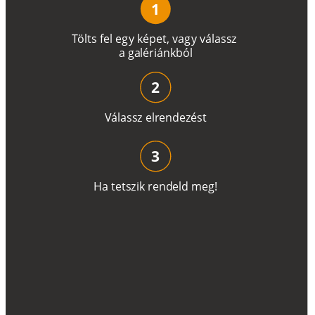
1
T
ö
l
t
s
f
e
l
e
g
y
k
é
pe
t
,
v
a
g
y
v
á
l
a
ss
z
a
g
a
lé
r
i
án
k
b
ó
l
2
V
á
l
a
ss
z
e
l
r
e
n
d
e
z
é
s
t
3
H
a
t
e
t
s
z
i
k
r
e
n
d
el
d
m
e
g
!