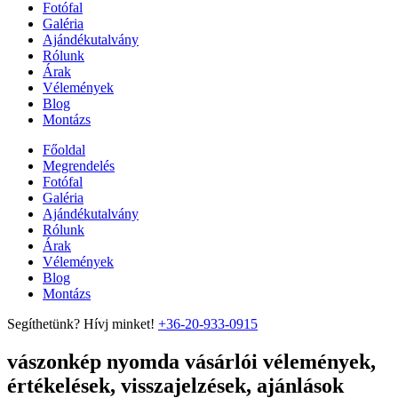
Fotófal
Galéria
Ajándékutalvány
Rólunk
Árak
Vélemények
Blog
Montázs
Főoldal
Megrendelés
Fotófal
Galéria
Ajándékutalvány
Rólunk
Árak
Vélemények
Blog
Montázs
Segíthetünk? Hívj minket!
+36-20-933-0915
vászonkép nyomda vásárlói vélemények,
értékelések, visszajelzések, ajánlások