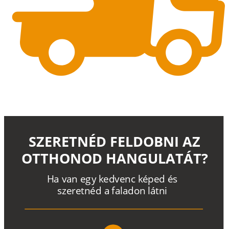
SZERETNÉD FELDOBNI AZ
OTTHONOD HANGULATÁT?
H
a
v
a
n
e
g
y
k
e
d
v
e
n
c
k
é
p
e
d
é
s
s
z
e
r
e
t
n
é
d a
f
a
l
a
d
o
n
l
á
t
n
i