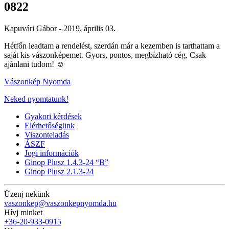
0822
Kapuvári Gábor -
2019. április 03.
Hétfőn leadtam a rendelést, szerdán már a kezemben is tarthattam a
saját kis vászonképemet. Gyors, pontos, megbízható cég. Csak
ajánlani tudom! ☺️
Vászonkép Nyomda
Neked nyomtatunk!
Gyakori kérdések
Elérhetőségünk
Viszonteladás
ÁSZF
Jogi információk
Ginop Plusz 1.4.3-24 “B”
Ginop Plusz 2.1.3-24
Üzenj nekünk
vaszonkep@vaszonkepnyomda.hu
Hívj minket
+36-20-933-0915