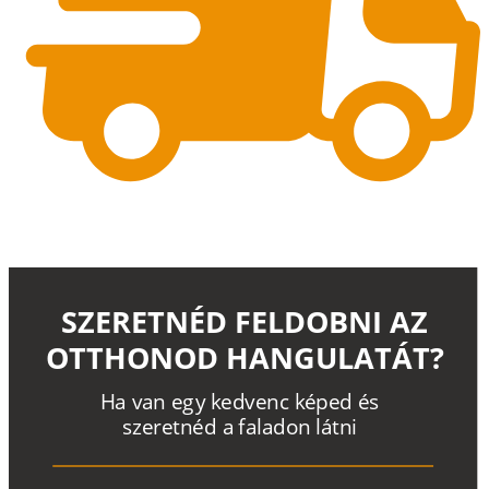
SZERETNÉD FELDOBNI AZ
OTTHONOD HANGULATÁT?
H
a
v
a
n
e
g
y
k
e
d
v
e
n
c
k
é
p
e
d
é
s
s
z
e
r
e
t
n
é
d a
f
a
l
a
d
o
n
l
á
t
n
i