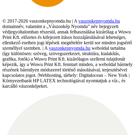
© 2017-2026 vaszonkepnyomda.hu | A
vaszonkepnyomda.hu
domainnév, valamint a „Vászonkép Nyomda” név bejegyzett
védjegyoltalomban részesül, annak felhasználása kizárólag a Wuwu
Print Kft. előzetes és kifejezett írásos hozzájárulásával lehetséges,
ellenkező esetben jogi lépések megtételére kerül sor minden jogsértő
személlyel szemben. | A
vaszonkepnyomda.hu
weboldal tartalma
(így különösen: szöveg, szövegszerkezet, struktúra, kialakítás,
grafika, fotók) a Wuwu Print Kft. kizárólagos szellemi tulajdonát
képezik, így a Wuwu Print Kft. fenntart minden, a weboldal bármely
részének bármilyen módszerrel történő másolásával, terjesztésével
kapcsolatos jogot. |Webhosting, tárhely: Digitalocean – New York |
Környezetbarát HP LATEX technológiával nyomtatjuk a víz-, és
karcálló vászonképeket.