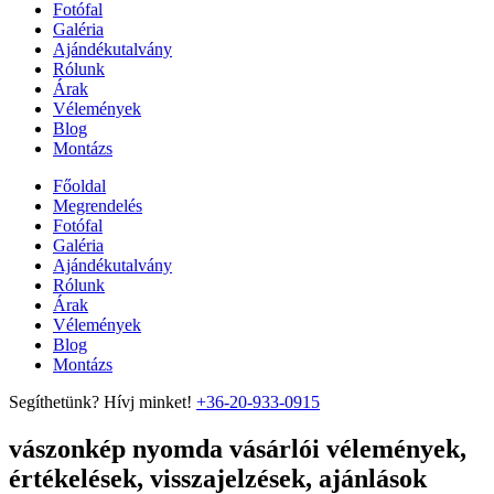
Fotófal
Galéria
Ajándékutalvány
Rólunk
Árak
Vélemények
Blog
Montázs
Főoldal
Megrendelés
Fotófal
Galéria
Ajándékutalvány
Rólunk
Árak
Vélemények
Blog
Montázs
Segíthetünk? Hívj minket!
+36-20-933-0915
vászonkép nyomda vásárlói vélemények,
értékelések, visszajelzések, ajánlások