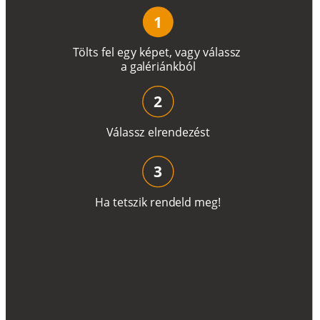
1
T
ö
l
t
s
f
e
l
e
g
y
k
é
pe
t
,
v
a
g
y
v
á
l
a
ss
z
a
g
a
lé
r
i
án
k
b
ó
l
2
V
á
l
a
ss
z
e
l
r
e
n
d
e
z
é
s
t
3
H
a
t
e
t
s
z
i
k
r
e
n
d
el
d
m
e
g
!