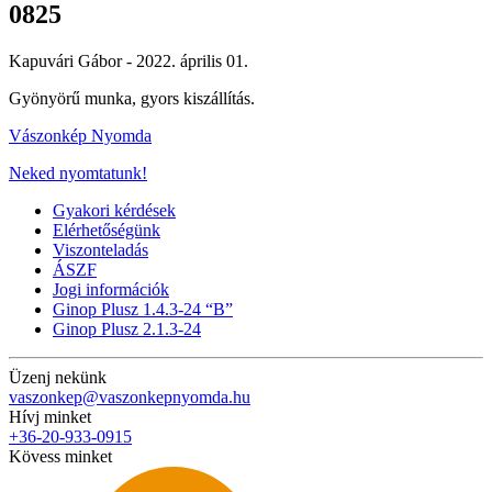
0825
Kapuvári Gábor -
2022. április 01.
Gyönyörű munka, gyors kiszállítás.
Vászonkép Nyomda
Neked nyomtatunk!
Gyakori kérdések
Elérhetőségünk
Viszonteladás
ÁSZF
Jogi információk
Ginop Plusz 1.4.3-24 “B”
Ginop Plusz 2.1.3-24
Üzenj nekünk
vaszonkep@vaszonkepnyomda.hu
Hívj minket
+36-20-933-0915
Kövess minket