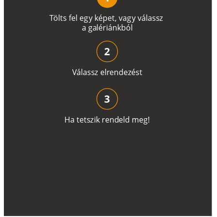
T
ö
l
t
s
f
e
l
e
g
y
k
é
pe
t
,
v
a
g
y
v
á
l
a
ss
z
a
g
a
lé
r
i
án
k
b
ó
l
2
V
á
l
a
ss
z
e
l
r
e
n
d
e
z
é
s
t
3
H
a
t
e
t
s
z
i
k
r
e
n
d
el
d
m
e
g
!