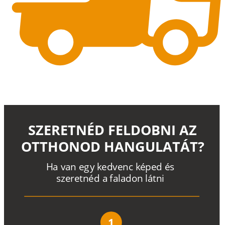
SZERETNÉD FELDOBNI AZ
OTTHONOD HANGULATÁT?
H
a
v
a
n
e
g
y
k
e
d
v
e
n
c
k
é
p
e
d
é
s
s
z
e
r
e
t
n
é
d a
f
a
l
a
d
o
n
l
á
t
n
i
1