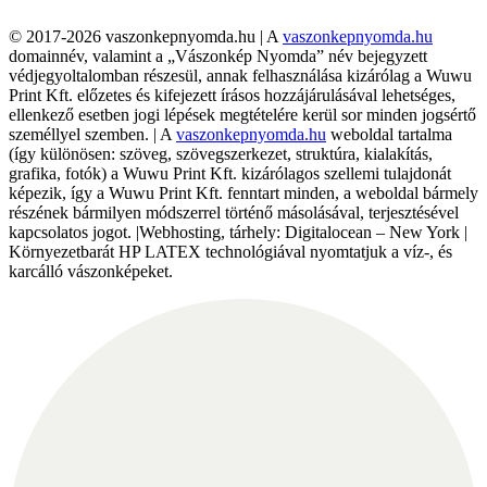
© 2017-2026 vaszonkepnyomda.hu | A
vaszonkepnyomda.hu
domainnév, valamint a „Vászonkép Nyomda” név bejegyzett
védjegyoltalomban részesül, annak felhasználása kizárólag a Wuwu
Print Kft. előzetes és kifejezett írásos hozzájárulásával lehetséges,
ellenkező esetben jogi lépések megtételére kerül sor minden jogsértő
személlyel szemben. | A
vaszonkepnyomda.hu
weboldal tartalma
(így különösen: szöveg, szövegszerkezet, struktúra, kialakítás,
grafika, fotók) a Wuwu Print Kft. kizárólagos szellemi tulajdonát
képezik, így a Wuwu Print Kft. fenntart minden, a weboldal bármely
részének bármilyen módszerrel történő másolásával, terjesztésével
kapcsolatos jogot. |Webhosting, tárhely: Digitalocean – New York |
Környezetbarát HP LATEX technológiával nyomtatjuk a víz-, és
karcálló vászonképeket.