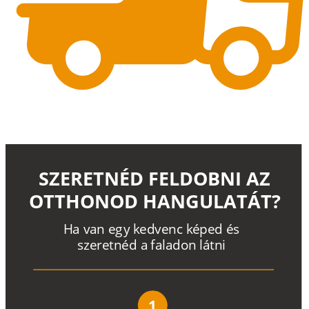
SZERETNÉD FELDOBNI AZ
OTTHONOD HANGULATÁT?
H
a
v
a
n
e
g
y
k
e
d
v
e
n
c
k
é
p
e
d
é
s
s
z
e
r
e
t
n
é
d a
f
a
l
a
d
o
n
l
á
t
n
i
1