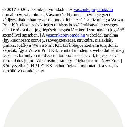
© 2017-2026 vaszonkepnyomda.hu | A
vaszonkepnyomda.hu
domainnév, valamint a „Vászonkép Nyomda” név bejegyzett
védjegyoltalomban részesül, annak felhasználása kizárólag a Wuwu
Print Kft. előzetes és kifejezett írásos hozzájárulásával lehetséges,
ellenkező esetben jogi lépések megtételére kerül sor minden jogsértő
személlyel szemben. | A
vaszonkepnyomda.hu
weboldal tartalma
(így különösen: szöveg, szövegszerkezet, struktúra, kialakítás,
grafika, fotók) a Wuwu Print Kft. kizárólagos szellemi tulajdonát
képezik, így a Wuwu Print Kft. fenntart minden, a weboldal bármely
részének bármilyen módszerrel történő másolásával, terjesztésével
kapcsolatos jogot. |Webhosting, tárhely: Digitalocean – New York |
Környezetbarát HP LATEX technológiával nyomtatjuk a víz-, és
karcálló vászonképeket.