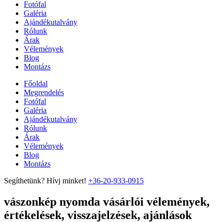
Fotófal
Galéria
Ajándékutalvány
Rólunk
Árak
Vélemények
Blog
Montázs
Főoldal
Megrendelés
Fotófal
Galéria
Ajándékutalvány
Rólunk
Árak
Vélemények
Blog
Montázs
Segíthetünk? Hívj minket!
+36-20-933-0915
vászonkép nyomda vásárlói vélemények,
értékelések, visszajelzések, ajánlások