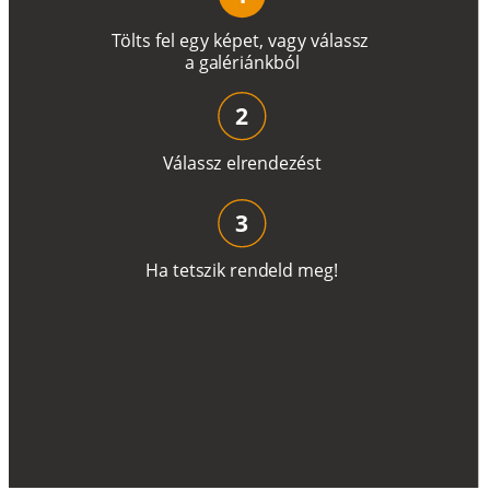
T
ö
l
t
s
f
e
l
e
g
y
k
é
pe
t
,
v
a
g
y
v
á
l
a
ss
z
a
g
a
lé
r
i
án
k
b
ó
l
2
V
á
l
a
ss
z
e
l
r
e
n
d
e
z
é
s
t
3
H
a
t
e
t
s
z
i
k
r
e
n
d
el
d
m
e
g
!