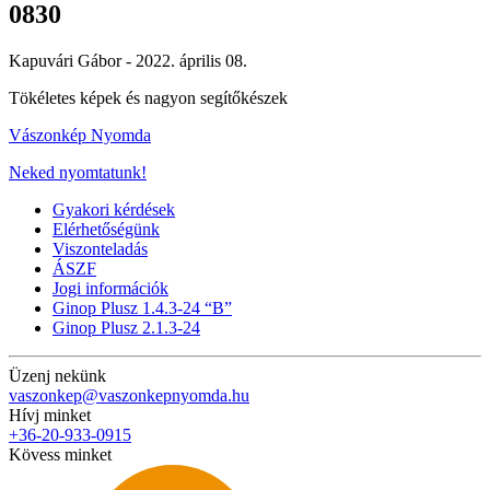
0830
Kapuvári Gábor -
2022. április 08.
Tökéletes képek és nagyon segítőkészek
Vászonkép Nyomda
Neked nyomtatunk!
Gyakori kérdések
Elérhetőségünk
Viszonteladás
ÁSZF
Jogi információk
Ginop Plusz 1.4.3-24 “B”
Ginop Plusz 2.1.3-24
Üzenj nekünk
vaszonkep@vaszonkepnyomda.hu
Hívj minket
+36-20-933-0915
Kövess minket