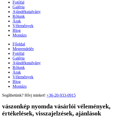
Fotófal
Galéria
Ajándékutalvány
Rólunk
Árak
Vélemények
Blog
Montázs
Főoldal
Megrendelés
Fotófal
Galéria
Ajándékutalvány
Rólunk
Árak
Vélemények
Blog
Montázs
Segíthetünk? Hívj minket!
+36-20-933-0915
vászonkép nyomda vásárlói vélemények,
értékelések, visszajelzések, ajánlások