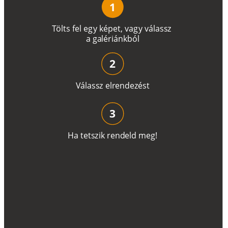
1
T
ö
l
t
s
f
e
l
e
g
y
k
é
pe
t
,
v
a
g
y
v
á
l
a
ss
z
a
g
a
lé
r
i
án
k
b
ó
l
2
V
á
l
a
ss
z
e
l
r
e
n
d
e
z
é
s
t
3
H
a
t
e
t
s
z
i
k
r
e
n
d
el
d
m
e
g
!