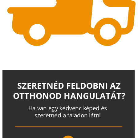
SZERETNÉD FELDOBNI AZ
OTTHONOD HANGULATÁT?
H
a
v
a
n
e
g
y
k
e
d
v
e
n
c
k
é
p
e
d
é
s
s
z
e
r
e
t
n
é
d a
f
a
l
a
d
o
n
l
á
t
n
i