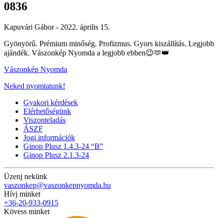
0836
Kapuvári Gábor -
2022. április 15.
Gyönyörű. Prémium minőség. Profizmus. Gyors kiszállítás. Legjobb
ajándék. Vászonkép Nyomda a legjobb ebben😉🫶👑
Vászonkép Nyomda
Neked nyomtatunk!
Gyakori kérdések
Elérhetőségünk
Viszonteladás
ÁSZF
Jogi információk
Ginop Plusz 1.4.3-24 “B”
Ginop Plusz 2.1.3-24
Üzenj nekünk
vaszonkep@vaszonkepnyomda.hu
Hívj minket
+36-20-933-0915
Kövess minket