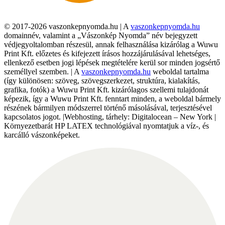
© 2017-2026 vaszonkepnyomda.hu | A
vaszonkepnyomda.hu
domainnév, valamint a „Vászonkép Nyomda” név bejegyzett
védjegyoltalomban részesül, annak felhasználása kizárólag a Wuwu
Print Kft. előzetes és kifejezett írásos hozzájárulásával lehetséges,
ellenkező esetben jogi lépések megtételére kerül sor minden jogsértő
személlyel szemben. | A
vaszonkepnyomda.hu
weboldal tartalma
(így különösen: szöveg, szövegszerkezet, struktúra, kialakítás,
grafika, fotók) a Wuwu Print Kft. kizárólagos szellemi tulajdonát
képezik, így a Wuwu Print Kft. fenntart minden, a weboldal bármely
részének bármilyen módszerrel történő másolásával, terjesztésével
kapcsolatos jogot. |Webhosting, tárhely: Digitalocean – New York |
Környezetbarát HP LATEX technológiával nyomtatjuk a víz-, és
karcálló vászonképeket.