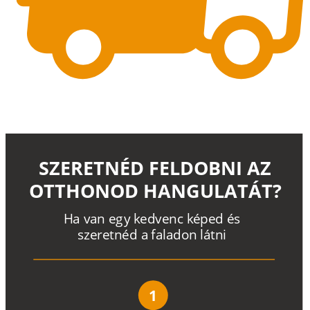
SZERETNÉD FELDOBNI AZ
OTTHONOD HANGULATÁT?
H
a
v
a
n
e
g
y
k
e
d
v
e
n
c
k
é
p
e
d
é
s
s
z
e
r
e
t
n
é
d a
f
a
l
a
d
o
n
l
á
t
n
i
1