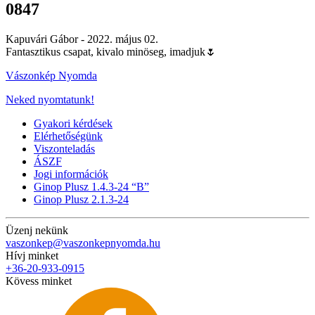
0847
Kapuvári Gábor -
2022. május 02.
Fantasztikus csapat, kivalo minöseg, imadjuk🌷
Vászonkép Nyomda
Neked nyomtatunk!
Gyakori kérdések
Elérhetőségünk
Viszonteladás
ÁSZF
Jogi információk
Ginop Plusz 1.4.3-24 “B”
Ginop Plusz 2.1.3-24
Üzenj nekünk
vaszonkep@vaszonkepnyomda.hu
Hívj minket
+36-20-933-0915
Kövess minket