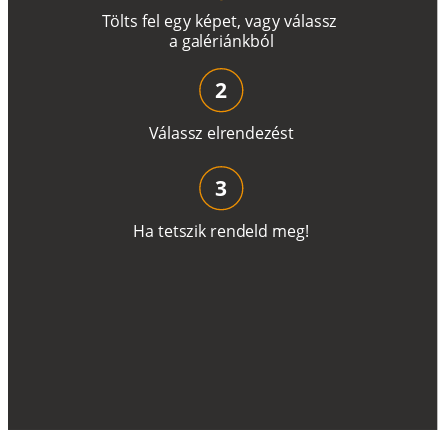
T
ö
l
t
s
f
e
l
e
g
y
k
é
pe
t
,
v
a
g
y
v
á
l
a
ss
z
a
g
a
lé
r
i
án
k
b
ó
l
2
V
á
l
a
ss
z
e
l
r
e
n
d
e
z
é
s
t
3
H
a
t
e
t
s
z
i
k
r
e
n
d
el
d
m
e
g
!