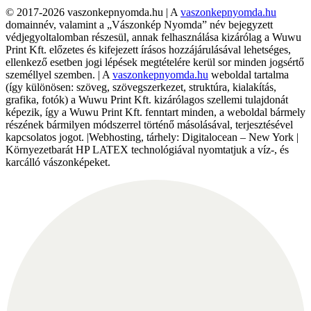
© 2017-2026 vaszonkepnyomda.hu | A
vaszonkepnyomda.hu
domainnév, valamint a „Vászonkép Nyomda” név bejegyzett
védjegyoltalomban részesül, annak felhasználása kizárólag a Wuwu
Print Kft. előzetes és kifejezett írásos hozzájárulásával lehetséges,
ellenkező esetben jogi lépések megtételére kerül sor minden jogsértő
személlyel szemben. | A
vaszonkepnyomda.hu
weboldal tartalma
(így különösen: szöveg, szövegszerkezet, struktúra, kialakítás,
grafika, fotók) a Wuwu Print Kft. kizárólagos szellemi tulajdonát
képezik, így a Wuwu Print Kft. fenntart minden, a weboldal bármely
részének bármilyen módszerrel történő másolásával, terjesztésével
kapcsolatos jogot. |Webhosting, tárhely: Digitalocean – New York |
Környezetbarát HP LATEX technológiával nyomtatjuk a víz-, és
karcálló vászonképeket.