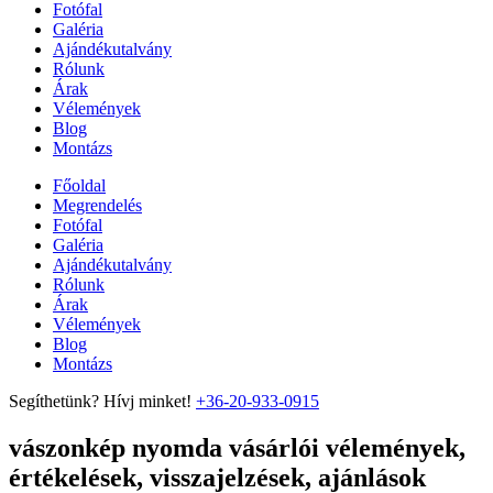
Fotófal
Galéria
Ajándékutalvány
Rólunk
Árak
Vélemények
Blog
Montázs
Főoldal
Megrendelés
Fotófal
Galéria
Ajándékutalvány
Rólunk
Árak
Vélemények
Blog
Montázs
Segíthetünk? Hívj minket!
+36-20-933-0915
vászonkép nyomda vásárlói vélemények,
értékelések, visszajelzések, ajánlások