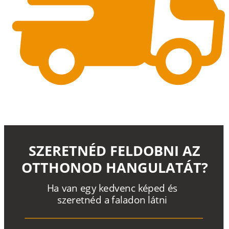
SZERETNÉD FELDOBNI AZ
OTTHONOD HANGULATÁT?
H
a
v
a
n
e
g
y
k
e
d
v
e
n
c
k
é
p
e
d
é
s
s
z
e
r
e
t
n
é
d a
f
a
l
a
d
o
n
l
á
t
n
i