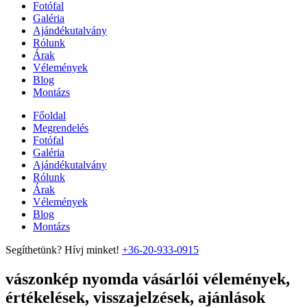
Fotófal
Galéria
Ajándékutalvány
Rólunk
Árak
Vélemények
Blog
Montázs
Főoldal
Megrendelés
Fotófal
Galéria
Ajándékutalvány
Rólunk
Árak
Vélemények
Blog
Montázs
Segíthetünk? Hívj minket!
+36-20-933-0915
vászonkép nyomda vásárlói vélemények,
értékelések, visszajelzések, ajánlások