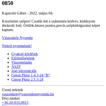
0850
Kapuvári Gábor -
2022. május 04.
Köszönöm szépen! Csodás lett a számomra kedves, kislányom
ábrázoló fotó. Örülök,hiszen pontos,precíz,szépkidolgozású képet
kaptam.
Vászonkép Nyomda
Neked nyomtatunk!
Gyakori kérdések
Elérhetőségünk
Viszonteladás
ÁSZF
Jogi információk
Ginop Plusz 1.4.3-24 “B”
Ginop Plusz 2.1.3-24
Üzenj nekünk
vaszonkep@vaszonkepnyomda.hu
Hívj minket
+36-20-933-0915