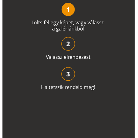
1
T
ö
l
t
s
f
e
l
e
g
y
k
é
pe
t
,
v
a
g
y
v
á
l
a
ss
z
a
g
a
lé
r
i
án
k
b
ó
l
2
V
á
l
a
ss
z
e
l
r
e
n
d
e
z
é
s
t
3
H
a
t
e
t
s
z
i
k
r
e
n
d
el
d
m
e
g
!