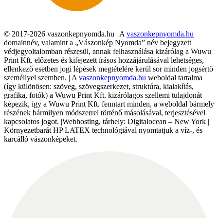
© 2017-2026 vaszonkepnyomda.hu | A
vaszonkepnyomda.hu
domainnév, valamint a „Vászonkép Nyomda” név bejegyzett
védjegyoltalomban részesül, annak felhasználása kizárólag a Wuwu
Print Kft. előzetes és kifejezett írásos hozzájárulásával lehetséges,
ellenkező esetben jogi lépések megtételére kerül sor minden jogsértő
személlyel szemben. | A
vaszonkepnyomda.hu
weboldal tartalma
(így különösen: szöveg, szövegszerkezet, struktúra, kialakítás,
grafika, fotók) a Wuwu Print Kft. kizárólagos szellemi tulajdonát
képezik, így a Wuwu Print Kft. fenntart minden, a weboldal bármely
részének bármilyen módszerrel történő másolásával, terjesztésével
kapcsolatos jogot. |Webhosting, tárhely: Digitalocean – New York |
Környezetbarát HP LATEX technológiával nyomtatjuk a víz-, és
karcálló vászonképeket.