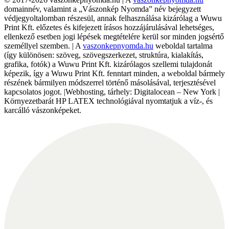
domainnév, valamint a „Vászonkép Nyomda” név bejegyzett
védjegyoltalomban részesül, annak felhasználása kizárólag a Wuwu
Print Kft. előzetes és kifejezett írásos hozzájárulásával lehetséges,
ellenkező esetben jogi lépések megtételére kerül sor minden jogsértő
személlyel szemben. | A
vaszonkepnyomda.hu
weboldal tartalma
(így különösen: szöveg, szövegszerkezet, struktúra, kialakítás,
grafika, fotók) a Wuwu Print Kft. kizárólagos szellemi tulajdonát
képezik, így a Wuwu Print Kft. fenntart minden, a weboldal bármely
részének bármilyen módszerrel történő másolásával, terjesztésével
kapcsolatos jogot. |Webhosting, tárhely: Digitalocean – New York |
Környezetbarát HP LATEX technológiával nyomtatjuk a víz-, és
karcálló vászonképeket.