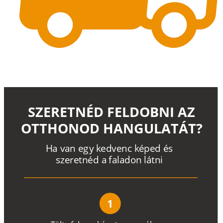
SZERETNÉD FELDOBNI AZ
OTTHONOD HANGULATÁT?
H
a
v
a
n
e
g
y
k
e
d
v
e
n
c
k
é
p
e
d
é
s
s
z
e
r
e
t
n
é
d a
f
a
l
a
d
o
n
l
á
t
n
i
1