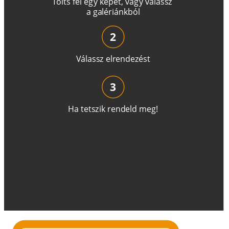
T
ö
l
t
s
f
e
l
e
g
y
k
é
pe
t
,
v
a
g
y
v
á
l
a
ss
z
a
g
a
lé
r
i
án
k
b
ó
l
2
V
á
l
a
ss
z
e
l
r
e
n
d
e
z
é
s
t
3
H
a
t
e
t
s
z
i
k
r
e
n
d
el
d
m
e
g
!