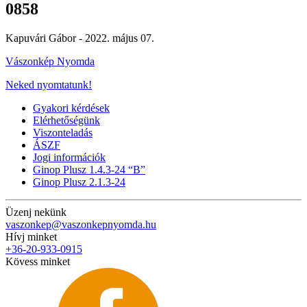
0858
Kapuvári Gábor -
2022. május 07.
Vászonkép Nyomda
Neked nyomtatunk!
Gyakori kérdések
Elérhetőségünk
Viszonteladás
ÁSZF
Jogi információk
Ginop Plusz 1.4.3-24 “B”
Ginop Plusz 2.1.3-24
Üzenj nekünk
vaszonkep@vaszonkepnyomda.hu
Hívj minket
+36-20-933-0915
Kövess minket