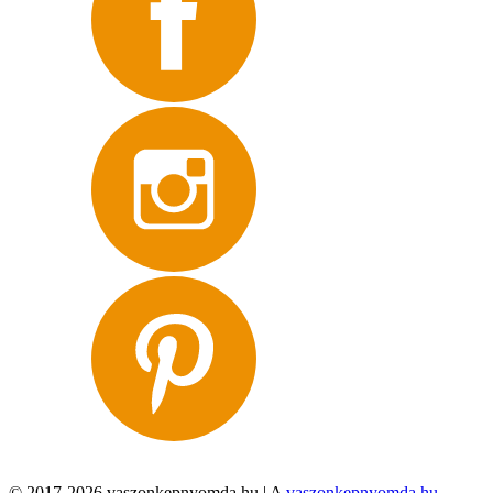
© 2017-2026 vaszonkepnyomda.hu | A
vaszonkepnyomda.hu