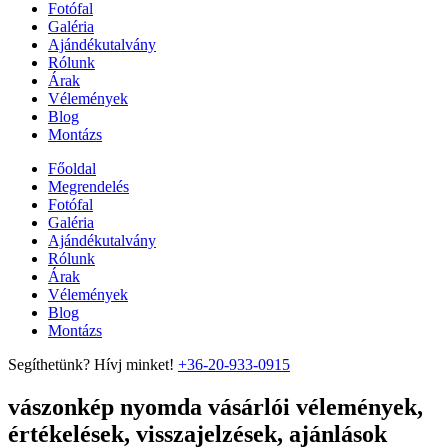
Fotófal
Galéria
Ajándékutalvány
Rólunk
Árak
Vélemények
Blog
Montázs
Főoldal
Megrendelés
Fotófal
Galéria
Ajándékutalvány
Rólunk
Árak
Vélemények
Blog
Montázs
Segíthetünk? Hívj minket!
+36-20-933-0915
vászonkép nyomda vásárlói vélemények,
értékelések, visszajelzések, ajánlások