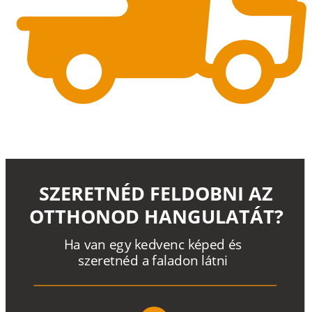
SZERETNÉD FELDOBNI AZ
OTTHONOD HANGULATÁT?
H
a
v
a
n
e
g
y
k
e
d
v
e
n
c
k
é
p
e
d
é
s
s
z
e
r
e
t
n
é
d a
f
a
l
a
d
o
n
l
á
t
n
i