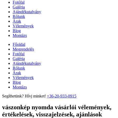
Fotófal
Galéria
Ajándékutalvány
Rólunk
Árak
Vélemények
Blog
Montázs
Főoldal
Megrendelés
Fotófal
Galéria
Ajándékutalvány
Rólunk
Árak
Vélemények
Blog
Montázs
Segíthetünk? Hívj minket!
+36-20-933-0915
vászonkép nyomda vásárlói vélemények,
értékelések, visszajelzések, ajánlások