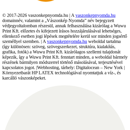
© 2017-2026 vaszonkepnyomda.hu | A
vaszonkepnyomda.hu
domainnév, valamint a „Vászonkép Nyomda” név bejegyzett
védjegyoltalomban részesül, annak felhasználása kizárólag a Wuwu
Print Kft. előzetes és kifejezett írásos hozzájárulásával lehetséges,
ellenkező esetben jogi lépések megtételére kerül sor minden jogsértő
személlyel szemben. | A
vaszonkepnyomda.hu
weboldal tartalma
(így különösen: szöveg, szövegszerkezet, struktúra, kialakítás,
grafika, fotók) a Wuwu Print Kft. kizárólagos szellemi tulajdonát
képezik, így a Wuwu Print Kft. fenntart minden, a weboldal bármely
részének bármilyen módszerrel történő másolásával, terjesztésével
kapcsolatos jogot. |Webhosting, tárhely: Digitalocean – New York |
Környezetbarát HP LATEX technológiával nyomtatjuk a víz-, és
karcálló vászonképeket.