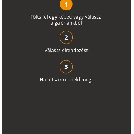
1
T
ö
l
t
s
f
e
l
e
g
y
k
é
pe
t
,
v
a
g
y
v
á
l
a
ss
z
a
g
a
lé
r
i
án
k
b
ó
l
2
V
á
l
a
ss
z
e
l
r
e
n
d
e
z
é
s
t
3
H
a
t
e
t
s
z
i
k
r
e
n
d
el
d
m
e
g
!