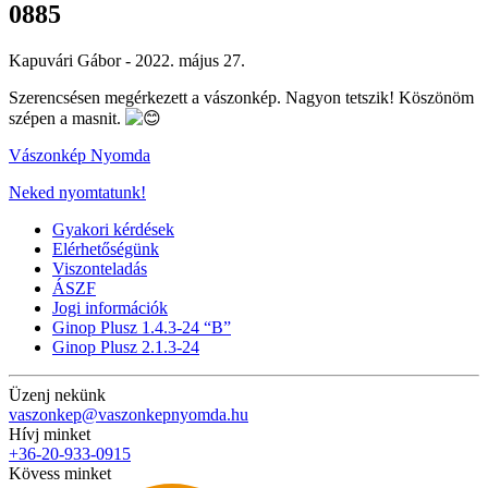
0885
Kapuvári Gábor -
2022. május 27.
Szerencsésen megérkezett a vászonkép. Nagyon tetszik! Köszönöm
szépen a masnit.
Vászonkép Nyomda
Neked nyomtatunk!
Gyakori kérdések
Elérhetőségünk
Viszonteladás
ÁSZF
Jogi információk
Ginop Plusz 1.4.3-24 “B”
Ginop Plusz 2.1.3-24
Üzenj nekünk
vaszonkep@vaszonkepnyomda.hu
Hívj minket
+36-20-933-0915
Kövess minket