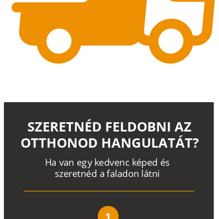
SZERETNÉD FELDOBNI AZ
OTTHONOD HANGULATÁT?
H
a
v
a
n
e
g
y
k
e
d
v
e
n
c
k
é
p
e
d
é
s
s
z
e
r
e
t
n
é
d a
f
a
l
a
d
o
n
l
á
t
n
i
1