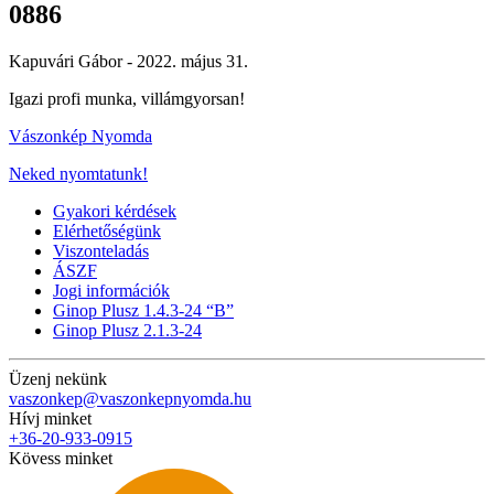
0886
Kapuvári Gábor -
2022. május 31.
Igazi profi munka, villámgyorsan!
Vászonkép Nyomda
Neked nyomtatunk!
Gyakori kérdések
Elérhetőségünk
Viszonteladás
ÁSZF
Jogi információk
Ginop Plusz 1.4.3-24 “B”
Ginop Plusz 2.1.3-24
Üzenj nekünk
vaszonkep@vaszonkepnyomda.hu
Hívj minket
+36-20-933-0915
Kövess minket