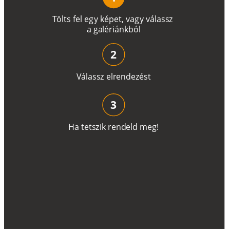
T
ö
l
t
s
f
e
l
e
g
y
k
é
pe
t
,
v
a
g
y
v
á
l
a
ss
z
a
g
a
lé
r
i
án
k
b
ó
l
2
V
á
l
a
ss
z
e
l
r
e
n
d
e
z
é
s
t
3
H
a
t
e
t
s
z
i
k
r
e
n
d
el
d
m
e
g
!