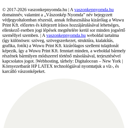
© 2017-2026 vaszonkepnyomda.hu | A
vaszonkepnyomda.hu
domainnév, valamint a „Vászonkép Nyomda” név bejegyzett
védjegyoltalomban részesül, annak felhasználása kizárólag a Wuwu
Print Kft. előzetes és kifejezett írásos hozzájárulásával lehetséges,
ellenkező esetben jogi lépések megtételére kerül sor minden jogsértő
személlyel szemben. | A
vaszonkepnyomda.hu
weboldal tartalma
(így különösen: szöveg, szövegszerkezet, struktúra, kialakítás,
grafika, fotók) a Wuwu Print Kft. kizárólagos szellemi tulajdonát
képezik, így a Wuwu Print Kft. fenntart minden, a weboldal bármely
részének bármilyen módszerrel történő másolásával, terjesztésével
kapcsolatos jogot. |Webhosting, tárhely: Digitalocean – New York |
Környezetbarát HP LATEX technológiával nyomtatjuk a víz-, és
karcálló vászonképeket.