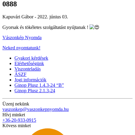
0888
Kapuvári Gábor -
2022. június 03.
Gyorsak és tökéletes szolgáltatást nyújtanak !
Vászonkép Nyomda
Neked nyomtatunk!
Gyakori kérdések
Elérhetőségünk
Viszonteladás
ÁSZF
Jogi információk
Ginop Plusz 1.4.3-24 “B”
Ginop Plusz 2.1.3-24
Üzenj nekünk
vaszonkep@vaszonkepnyomda.hu
Hívj minket
+36-20-933-0915
Kövess minket