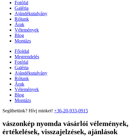
Fotófal
Galéria
Ajándékutalvány
Rólunk
Árak
Vélemények
Blog
Montázs
Főoldal
Megrendelés
Fotófal
Galéria
Ajándékutalvány
Rólunk
Árak
Vélemények
Blog
Montázs
Segíthetünk? Hívj minket!
+36-20-933-0915
vászonkép nyomda vásárlói vélemények,
értékelések, visszajelzések, ajánlások