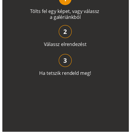
T
ö
l
t
s
f
e
l
e
g
y
k
é
pe
t
,
v
a
g
y
v
á
l
a
ss
z
a
g
a
lé
r
i
án
k
b
ó
l
2
V
á
l
a
ss
z
e
l
r
e
n
d
e
z
é
s
t
3
H
a
t
e
t
s
z
i
k
r
e
n
d
el
d
m
e
g
!