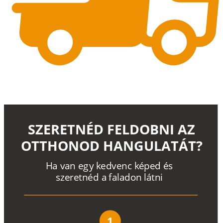
SZERETNÉD FELDOBNI AZ
OTTHONOD HANGULATÁT?
H
a
v
a
n
e
g
y
k
e
d
v
e
n
c
k
é
p
e
d
é
s
s
z
e
r
e
t
n
é
d a
f
a
l
a
d
o
n
l
á
t
n
i
1