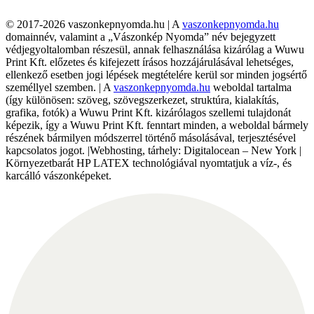
© 2017-2026 vaszonkepnyomda.hu | A
vaszonkepnyomda.hu
domainnév, valamint a „Vászonkép Nyomda” név bejegyzett
védjegyoltalomban részesül, annak felhasználása kizárólag a Wuwu
Print Kft. előzetes és kifejezett írásos hozzájárulásával lehetséges,
ellenkező esetben jogi lépések megtételére kerül sor minden jogsértő
személlyel szemben. | A
vaszonkepnyomda.hu
weboldal tartalma
(így különösen: szöveg, szövegszerkezet, struktúra, kialakítás,
grafika, fotók) a Wuwu Print Kft. kizárólagos szellemi tulajdonát
képezik, így a Wuwu Print Kft. fenntart minden, a weboldal bármely
részének bármilyen módszerrel történő másolásával, terjesztésével
kapcsolatos jogot. |Webhosting, tárhely: Digitalocean – New York |
Környezetbarát HP LATEX technológiával nyomtatjuk a víz-, és
karcálló vászonképeket.