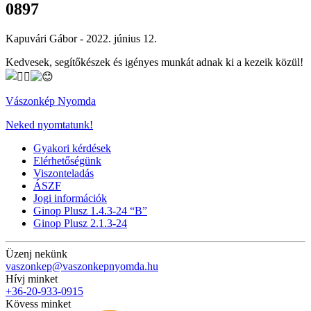
0897
Kapuvári Gábor -
2022. június 12.
Kedvesek, segítőkészek és igényes munkát adnak ki a kezeik közül!
Vászonkép Nyomda
Neked nyomtatunk!
Gyakori kérdések
Elérhetőségünk
Viszonteladás
ÁSZF
Jogi információk
Ginop Plusz 1.4.3-24 “B”
Ginop Plusz 2.1.3-24
Üzenj nekünk
vaszonkep@vaszonkepnyomda.hu
Hívj minket
+36-20-933-0915
Kövess minket