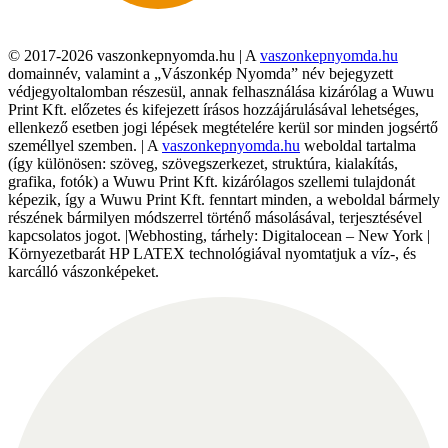
© 2017-2026 vaszonkepnyomda.hu | A
vaszonkepnyomda.hu
domainnév, valamint a „Vászonkép Nyomda” név bejegyzett
védjegyoltalomban részesül, annak felhasználása kizárólag a Wuwu
Print Kft. előzetes és kifejezett írásos hozzájárulásával lehetséges,
ellenkező esetben jogi lépések megtételére kerül sor minden jogsértő
személlyel szemben. | A
vaszonkepnyomda.hu
weboldal tartalma
(így különösen: szöveg, szövegszerkezet, struktúra, kialakítás,
grafika, fotók) a Wuwu Print Kft. kizárólagos szellemi tulajdonát
képezik, így a Wuwu Print Kft. fenntart minden, a weboldal bármely
részének bármilyen módszerrel történő másolásával, terjesztésével
kapcsolatos jogot. |Webhosting, tárhely: Digitalocean – New York |
Környezetbarát HP LATEX technológiával nyomtatjuk a víz-, és
karcálló vászonképeket.