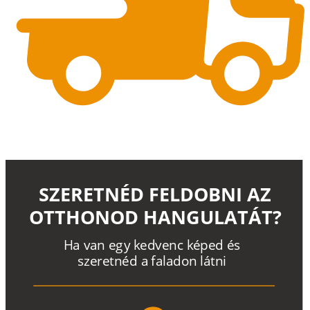
SZERETNÉD FELDOBNI AZ
OTTHONOD HANGULATÁT?
H
a
v
a
n
e
g
y
k
e
d
v
e
n
c
k
é
p
e
d
é
s
s
z
e
r
e
t
n
é
d a
f
a
l
a
d
o
n
l
á
t
n
i