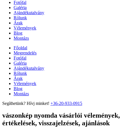
Fotófal
Galéria
Ajándékutalvány
Rólunk
Árak
Vélemények
Blog
Montázs
Főoldal
Megrendelés
Fotófal
Galéria
Ajándékutalvány
Rólunk
Árak
Vélemények
Blog
Montázs
Segíthetünk? Hívj minket!
+36-20-933-0915
vászonkép nyomda vásárlói vélemények,
értékelések, visszajelzések, ajánlások