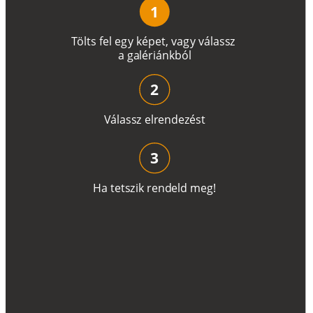
1
T
ö
l
t
s
f
e
l
e
g
y
k
é
pe
t
,
v
a
g
y
v
á
l
a
ss
z
a
g
a
lé
r
i
án
k
b
ó
l
2
V
á
l
a
ss
z
e
l
r
e
n
d
e
z
é
s
t
3
H
a
t
e
t
s
z
i
k
r
e
n
d
el
d
m
e
g
!