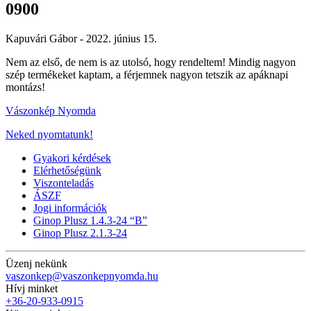
0900
Kapuvári Gábor -
2022. június 15.
Nem az első, de nem is az utolsó, hogy rendeltem! Mindig nagyon
szép termékeket kaptam, a férjemnek nagyon tetszik az apáknapi
montázs!
Vászonkép Nyomda
Neked nyomtatunk!
Gyakori kérdések
Elérhetőségünk
Viszonteladás
ÁSZF
Jogi információk
Ginop Plusz 1.4.3-24 “B”
Ginop Plusz 2.1.3-24
Üzenj nekünk
vaszonkep@vaszonkepnyomda.hu
Hívj minket
+36-20-933-0915