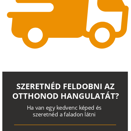
SZERETNÉD FELDOBNI AZ
OTTHONOD HANGULATÁT?
H
a
v
a
n
e
g
y
k
e
d
v
e
n
c
k
é
p
e
d
é
s
s
z
e
r
e
t
n
é
d a
f
a
l
a
d
o
n
l
á
t
n
i