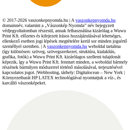
© 2017-2026 vaszonkepnyomda.hu | A
vaszonkepnyomda.hu
domainnév, valamint a „Vászonkép Nyomda” név bejegyzett
védjegyoltalomban részesül, annak felhasználása kizárólag a Wuwu
Print Kft. előzetes és kifejezett írásos hozzájárulásával lehetséges,
ellenkező esetben jogi lépések megtételére kerül sor minden jogsértő
személlyel szemben. | A
vaszonkepnyomda.hu
weboldal tartalma
(így különösen: szöveg, szövegszerkezet, struktúra, kialakítás,
grafika, fotók) a Wuwu Print Kft. kizárólagos szellemi tulajdonát
képezik, így a Wuwu Print Kft. fenntart minden, a weboldal bármely
részének bármilyen módszerrel történő másolásával, terjesztésével
kapcsolatos jogot. |Webhosting, tárhely: Digitalocean – New York |
Környezetbarát HP LATEX technológiával nyomtatjuk a víz-, és
karcálló vászonképeket.