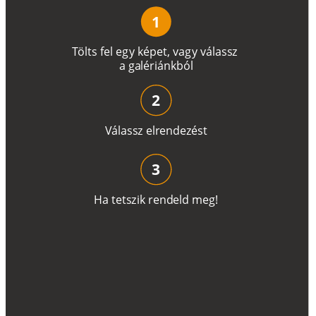
1
T
ö
l
t
s
f
e
l
e
g
y
k
é
pe
t
,
v
a
g
y
v
á
l
a
ss
z
a
g
a
lé
r
i
án
k
b
ó
l
2
V
á
l
a
ss
z
e
l
r
e
n
d
e
z
é
s
t
3
H
a
t
e
t
s
z
i
k
r
e
n
d
el
d
m
e
g
!