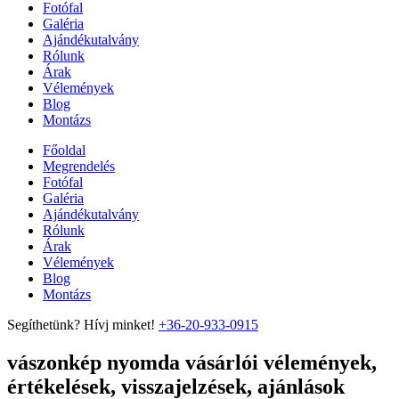
Fotófal
Galéria
Ajándékutalvány
Rólunk
Árak
Vélemények
Blog
Montázs
Főoldal
Megrendelés
Fotófal
Galéria
Ajándékutalvány
Rólunk
Árak
Vélemények
Blog
Montázs
Segíthetünk? Hívj minket!
+36-20-933-0915
vászonkép nyomda vásárlói vélemények,
értékelések, visszajelzések, ajánlások