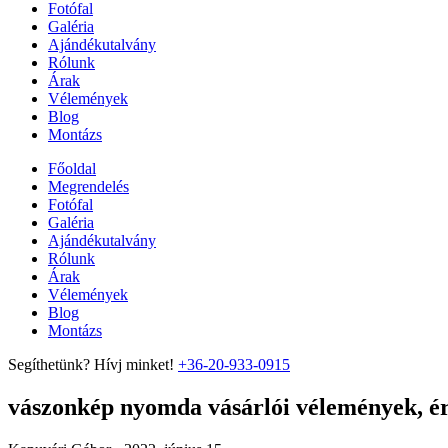
Fotófal
Galéria
Ajándékutalvány
Rólunk
Árak
Vélemények
Blog
Montázs
Főoldal
Megrendelés
Fotófal
Galéria
Ajándékutalvány
Rólunk
Árak
Vélemények
Blog
Montázs
Segíthetünk? Hívj minket!
+36-20-933-0915
vászonkép nyomda vásárlói vélemények, ért