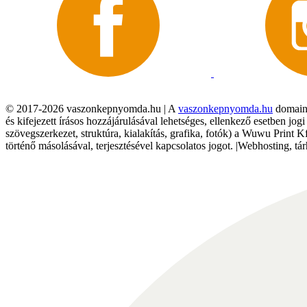
© 2017-2026 vaszonkepnyomda.hu | A
vaszonkepnyomda.hu
domainn
és kifejezett írásos hozzájárulásával lehetséges, ellenkező esetben jo
szövegszerkezet, struktúra, kialakítás, grafika, fotók) a Wuwu Print 
történő másolásával, terjesztésével kapcsolatos jogot. |Webhosting, 