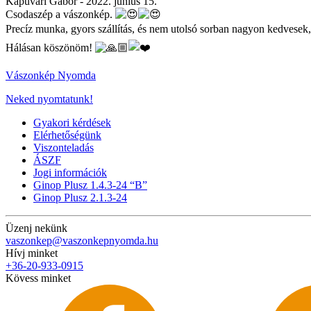
Kapuvári Gábor -
2022. június 15.
Csodaszép a vászonkép.
Precíz munka, gyors szállítás, és nem utolsó sorban nagyon kedvesek
Hálásan köszönöm!
Vászonkép Nyomda
Neked nyomtatunk!
Gyakori kérdések
Elérhetőségünk
Viszonteladás
ÁSZF
Jogi információk
Ginop Plusz 1.4.3-24 “B”
Ginop Plusz 2.1.3-24
Üzenj nekünk
vaszonkep@vaszonkepnyomda.hu
Hívj minket
+36-20-933-0915
Kövess minket