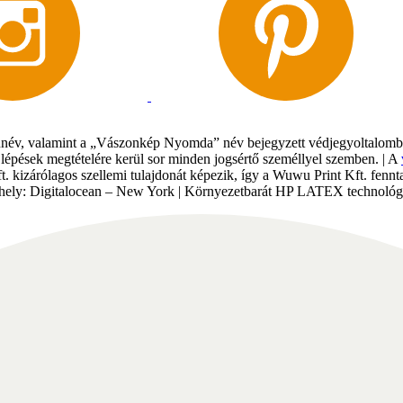
év, valamint a „Vászonkép Nyomda” név bejegyzett védjegyoltalomban 
gi lépések megtételére kerül sor minden jogsértő személlyel szemben. | A
Kft. kizárólagos szellemi tulajdonát képezik, így a Wuwu Print Kft. fe
tárhely: Digitalocean – New York | Környezetbarát HP LATEX technológi