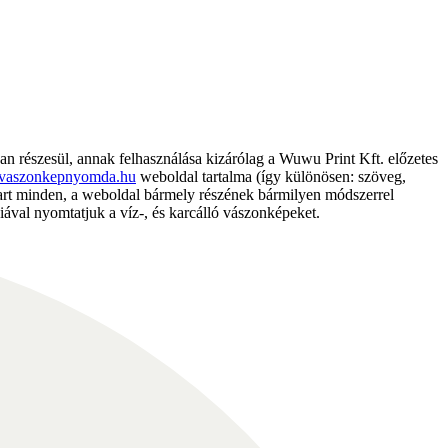
részesül, annak felhasználása kizárólag a Wuwu Print Kft. előzetes
vaszonkepnyomda.hu
weboldal tartalma (így különösen: szöveg,
nntart minden, a weboldal bármely részének bármilyen módszerrel
ával nyomtatjuk a víz-, és karcálló vászonképeket.