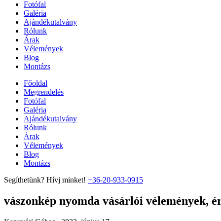
Fotófal
Galéria
Ajándékutalvány
Rólunk
Árak
Vélemények
Blog
Montázs
Főoldal
Megrendelés
Fotófal
Galéria
Ajándékutalvány
Rólunk
Árak
Vélemények
Blog
Montázs
Segíthetünk? Hívj minket!
+36-20-933-0915
vászonkép nyomda vásárlói vélemények, ért