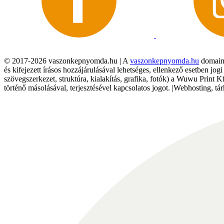
© 2017-2026 vaszonkepnyomda.hu | A
vaszonkepnyomda.hu
domainn
és kifejezett írásos hozzájárulásával lehetséges, ellenkező esetben jo
szövegszerkezet, struktúra, kialakítás, grafika, fotók) a Wuwu Print 
történő másolásával, terjesztésével kapcsolatos jogot. |Webhosting, 