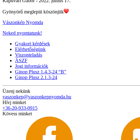
Kapuvári Gábor -
2022. június 17.
Gyönyörű meglepiii köszönjük
Vászonkép Nyomda
Neked nyomtatunk!
Gyakori kérdések
Elérhetőségünk
Viszonteladás
ÁSZF
Jogi információk
Ginop Plusz 1.4.3-24 “B”
Ginop Plusz 2.1.3-24
Üzenj nekünk
vaszonkep@vaszonkepnyomda.hu
Hívj minket
+36-20-933-0915
Kövess minket