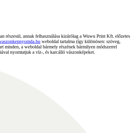
részesül, annak felhasználása kizárólag a Wuwu Print Kft. előzetes
vaszonkepnyomda.hu
weboldal tartalma (így különösen: szöveg,
nntart minden, a weboldal bármely részének bármilyen módszerrel
ával nyomtatjuk a víz-, és karcálló vászonképeket.