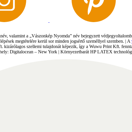
év, valamint a „Vászonkép Nyomda” név bejegyzett védjegyoltalomban 
gi lépések megtételére kerül sor minden jogsértő személlyel szemben. | A
Kft. kizárólagos szellemi tulajdonát képezik, így a Wuwu Print Kft. fe
tárhely: Digitalocean – New York | Környezetbarát HP LATEX technológi