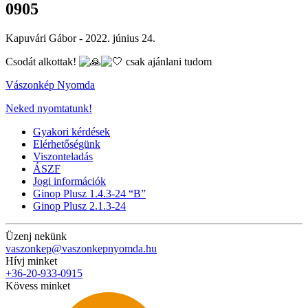
0905
Kapuvári Gábor -
2022. június 24.
Csodát alkottak!
csak ajánlani tudom
Vászonkép Nyomda
Neked nyomtatunk!
Gyakori kérdések
Elérhetőségünk
Viszonteladás
ÁSZF
Jogi információk
Ginop Plusz 1.4.3-24 “B”
Ginop Plusz 2.1.3-24
Üzenj nekünk
vaszonkep@vaszonkepnyomda.hu
Hívj minket
+36-20-933-0915
Kövess minket