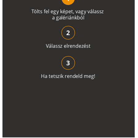
T
ö
l
t
s
f
e
l
e
g
y
k
é
pe
t
,
v
a
g
y
v
á
l
a
ss
z
a
g
a
lé
r
i
án
k
b
ó
l
2
V
á
l
a
ss
z
e
l
r
e
n
d
e
z
é
s
t
3
H
a
t
e
t
s
z
i
k
r
e
n
d
el
d
m
e
g
!