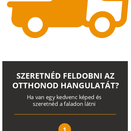
SZERETNÉD FELDOBNI AZ
OTTHONOD HANGULATÁT?
H
a
v
a
n
e
g
y
k
e
d
v
e
n
c
k
é
p
e
d
é
s
s
z
e
r
e
t
n
é
d a
f
a
l
a
d
o
n
l
á
t
n
i
1