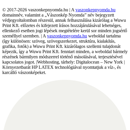
© 2017-2026 vaszonkepnyomda.hu | A
vaszonkepnyomda.hu
domainnév, valamint a „Vászonkép Nyomda” név bejegyzett
védjegyoltalomban részesül, annak felhasználása kizárólag a Wuwu
Print Kft. előzetes és kifejezett írásos hozzájárulásával lehetséges,
ellenkező esetben jogi lépések megtételére kerül sor minden jogsértő
személlyel szemben. | A
vaszonkepnyomda.hu
weboldal tartalma
(így különösen: szöveg, szövegszerkezet, struktúra, kialakítás,
grafika, fotók) a Wuwu Print Kft. kizárólagos szellemi tulajdonát
képezik, így a Wuwu Print Kft. fenntart minden, a weboldal bármely
részének bármilyen módszerrel történő másolásával, terjesztésével
kapcsolatos jogot. |Webhosting, tárhely: Digitalocean – New York |
Környezetbarát HP LATEX technológiával nyomtatjuk a víz-, és
karcálló vászonképeket.