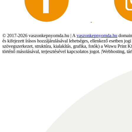
© 2017-2026 vaszonkepnyomda.hu | A
vaszonkepnyomda.hu
domainn
és kifejezett írásos hozzájárulásával lehetséges, ellenkező esetben jo
szövegszerkezet, struktúra, kialakítás, grafika, fotók) a Wuwu Print 
történő másolásával, terjesztésével kapcsolatos jogot. |Webhosting, 