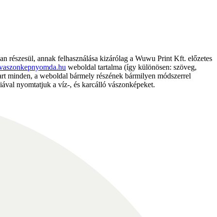
részesül, annak felhasználása kizárólag a Wuwu Print Kft. előzetes
vaszonkepnyomda.hu
weboldal tartalma (így különösen: szöveg,
nntart minden, a weboldal bármely részének bármilyen módszerrel
ával nyomtatjuk a víz-, és karcálló vászonképeket.