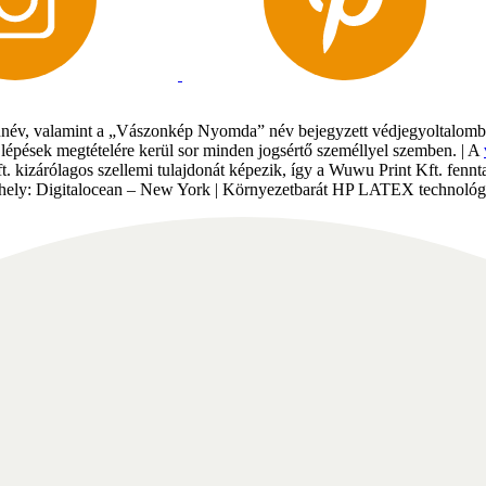
év, valamint a „Vászonkép Nyomda” név bejegyzett védjegyoltalomban 
gi lépések megtételére kerül sor minden jogsértő személlyel szemben. | A
Kft. kizárólagos szellemi tulajdonát képezik, így a Wuwu Print Kft. fe
tárhely: Digitalocean – New York | Környezetbarát HP LATEX technológi