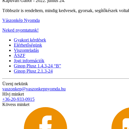
Kapuvári Gábor -
2022. június 24.
Többször is rendeltem, mindig kedvesek, gyorsak, segítőkészek volt
Vászonkép Nyomda
Neked nyomtatunk!
Gyakori kérdések
Elérhetőségünk
Viszonteladás
ÁSZF
Jogi információk
Ginop Plusz 1.4.3-24 “B”
Ginop Plusz 2.1.3-24
Üzenj nekünk
vaszonkep@vaszonkepnyomda.hu
Hívj minket
+36-20-933-0915
Kövess minket