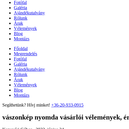
Fotófal
Galéria
Ajándékutalvány
Rólunk
Árak
Vélemények
Blog
Montázs
Főoldal
Megrendelés
Fotófal
Galéria
Ajándékutalvány
Rólunk
Árak
Vélemények
Blog
Montázs
Segíthetünk? Hívj minket!
+36-20-933-0915
vászonkép nyomda vásárlói vélemények, ért