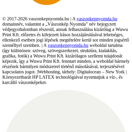
© 2017-2026 vaszonkepnyomda.hu | A
vaszonkepnyomda.hu
domainnév, valamint a „Vászonkép Nyomda” név bejegyzett
védjegyoltalomban részesül, annak felhasználása kizárólag a Wuwu
Print Kft. előzetes és kifejezett írásos hozzájárulásával lehetséges,
ellenkező esetben jogi lépések megtételére kerül sor minden jogsértő
személlyel szemben. | A
vaszonkepnyomda.hu
weboldal tartalma
(így különösen: szöveg, szövegszerkezet, struktúra, kialakítás,
grafika, fotók) a Wuwu Print Kft. kizárólagos szellemi tulajdonát
képezik, így a Wuwu Print Kft. fenntart minden, a weboldal bármely
részének bármilyen módszerrel történő másolásával, terjesztésével
kapcsolatos jogot. |Webhosting, tárhely: Digitalocean – New York |
Környezetbarát HP LATEX technológiával nyomtatjuk a víz-, és
karcálló vászonképeket.