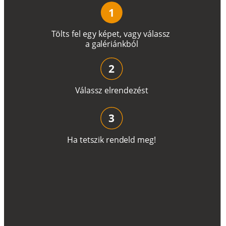
1
T
ö
l
t
s
f
e
l
e
g
y
k
é
pe
t
,
v
a
g
y
v
á
l
a
ss
z
a
g
a
lé
r
i
án
k
b
ó
l
2
V
á
l
a
ss
z
e
l
r
e
n
d
e
z
é
s
t
3
H
a
t
e
t
s
z
i
k
r
e
n
d
el
d
m
e
g
!