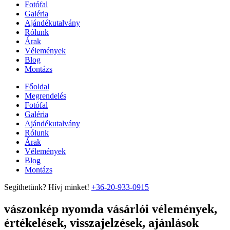
Fotófal
Galéria
Ajándékutalvány
Rólunk
Árak
Vélemények
Blog
Montázs
Főoldal
Megrendelés
Fotófal
Galéria
Ajándékutalvány
Rólunk
Árak
Vélemények
Blog
Montázs
Segíthetünk? Hívj minket!
+36-20-933-0915
vászonkép nyomda vásárlói vélemények,
értékelések, visszajelzések, ajánlások