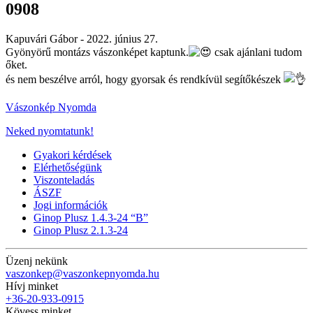
0908
Kapuvári Gábor -
2022. június 27.
Gyönyörű montázs vászonképet kaptunk.
csak ajánlani tudom
őket.
és nem beszélve arról, hogy gyorsak és rendkívül segítőkészek
Vászonkép Nyomda
Neked nyomtatunk!
Gyakori kérdések
Elérhetőségünk
Viszonteladás
ÁSZF
Jogi információk
Ginop Plusz 1.4.3-24 “B”
Ginop Plusz 2.1.3-24
Üzenj nekünk
vaszonkep@vaszonkepnyomda.hu
Hívj minket
+36-20-933-0915
Kövess minket