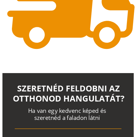
SZERETNÉD FELDOBNI AZ
OTTHONOD HANGULATÁT?
H
a
v
a
n
e
g
y
k
e
d
v
e
n
c
k
é
p
e
d
é
s
s
z
e
r
e
t
n
é
d a
f
a
l
a
d
o
n
l
á
t
n
i