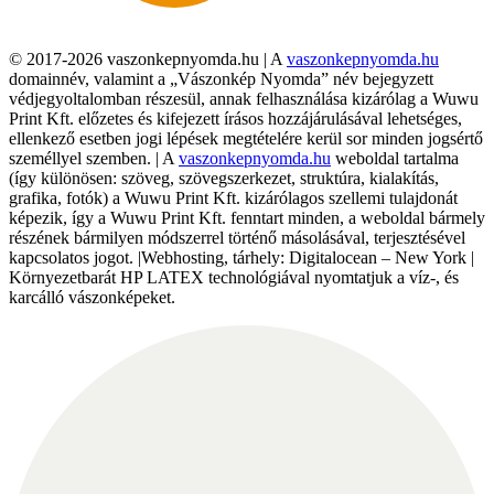
© 2017-2026 vaszonkepnyomda.hu | A
vaszonkepnyomda.hu
domainnév, valamint a „Vászonkép Nyomda” név bejegyzett
védjegyoltalomban részesül, annak felhasználása kizárólag a Wuwu
Print Kft. előzetes és kifejezett írásos hozzájárulásával lehetséges,
ellenkező esetben jogi lépések megtételére kerül sor minden jogsértő
személlyel szemben. | A
vaszonkepnyomda.hu
weboldal tartalma
(így különösen: szöveg, szövegszerkezet, struktúra, kialakítás,
grafika, fotók) a Wuwu Print Kft. kizárólagos szellemi tulajdonát
képezik, így a Wuwu Print Kft. fenntart minden, a weboldal bármely
részének bármilyen módszerrel történő másolásával, terjesztésével
kapcsolatos jogot. |Webhosting, tárhely: Digitalocean – New York |
Környezetbarát HP LATEX technológiával nyomtatjuk a víz-, és
karcálló vászonképeket.