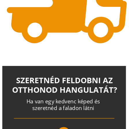
SZERETNÉD FELDOBNI AZ
OTTHONOD HANGULATÁT?
H
a
v
a
n
e
g
y
k
e
d
v
e
n
c
k
é
p
e
d
é
s
s
z
e
r
e
t
n
é
d a
f
a
l
a
d
o
n
l
á
t
n
i