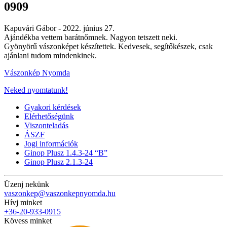
0909
Kapuvári Gábor -
2022. június 27.
Ajándékba vettem barátnőmnek. Nagyon tetszett neki.
Gyönyörű vászonképet készítettek. Kedvesek, segítőkészek, csak
ajánlani tudom mindenkinek.
Vászonkép Nyomda
Neked nyomtatunk!
Gyakori kérdések
Elérhetőségünk
Viszonteladás
ÁSZF
Jogi információk
Ginop Plusz 1.4.3-24 “B”
Ginop Plusz 2.1.3-24
Üzenj nekünk
vaszonkep@vaszonkepnyomda.hu
Hívj minket
+36-20-933-0915
Kövess minket