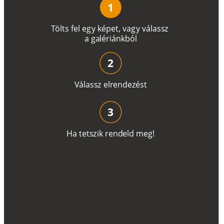
1
T
ö
l
t
s
f
e
l
e
g
y
k
é
pe
t
,
v
a
g
y
v
á
l
a
ss
z
a
g
a
lé
r
i
án
k
b
ó
l
2
V
á
l
a
ss
z
e
l
r
e
n
d
e
z
é
s
t
3
H
a
t
e
t
s
z
i
k
r
e
n
d
el
d
m
e
g
!