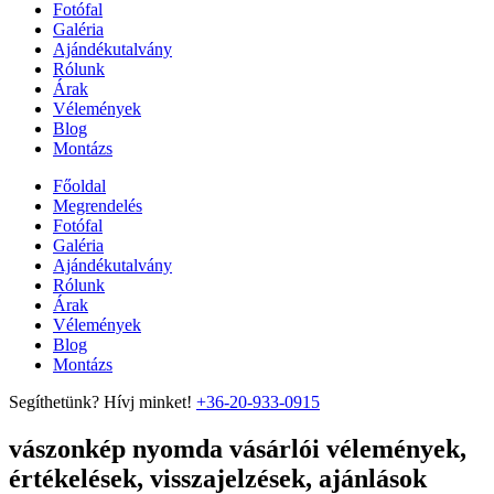
Fotófal
Galéria
Ajándékutalvány
Rólunk
Árak
Vélemények
Blog
Montázs
Főoldal
Megrendelés
Fotófal
Galéria
Ajándékutalvány
Rólunk
Árak
Vélemények
Blog
Montázs
Segíthetünk? Hívj minket!
+36-20-933-0915
vászonkép nyomda vásárlói vélemények,
értékelések, visszajelzések, ajánlások