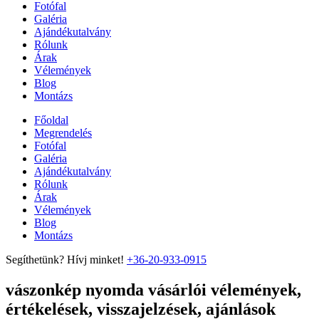
Fotófal
Galéria
Ajándékutalvány
Rólunk
Árak
Vélemények
Blog
Montázs
Főoldal
Megrendelés
Fotófal
Galéria
Ajándékutalvány
Rólunk
Árak
Vélemények
Blog
Montázs
Segíthetünk? Hívj minket!
+36-20-933-0915
vászonkép nyomda vásárlói vélemények,
értékelések, visszajelzések, ajánlások