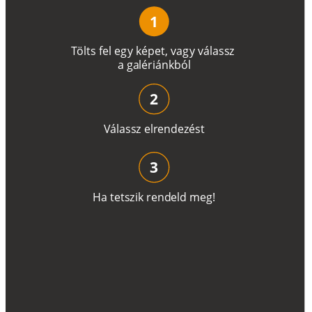
1
T
ö
l
t
s
f
e
l
e
g
y
k
é
pe
t
,
v
a
g
y
v
á
l
a
ss
z
a
g
a
lé
r
i
án
k
b
ó
l
2
V
á
l
a
ss
z
e
l
r
e
n
d
e
z
é
s
t
3
H
a
t
e
t
s
z
i
k
r
e
n
d
el
d
m
e
g
!