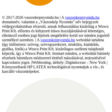
© 2017-2026 vaszonkepnyomda.hu | A
vaszonkepnyomda.hu
domainnév, valamint a „Vászonkép Nyomda” név bejegyzett
védjegyoltalomban részesül, annak felhasználása kizárólag a Wuwu
Print Kft. előzetes és kifejezett írásos hozzájárulásával lehetséges,
ellenkező esetben jogi lépések megtételére kerül sor minden jogsértő
személlyel szemben. | A
vaszonkepnyomda.hu
weboldal tartalma
(így különösen: szöveg, szövegszerkezet, struktúra, kialakítás,
grafika, fotók) a Wuwu Print Kft. kizárólagos szellemi tulajdonát
képezik, így a Wuwu Print Kft. fenntart minden, a weboldal bármely
részének bármilyen módszerrel történő másolásával, terjesztésével
kapcsolatos jogot. |Webhosting, tárhely: Digitalocean – New York |
Környezetbarát HP LATEX technológiával nyomtatjuk a víz-, és
karcálló vászonképeket.