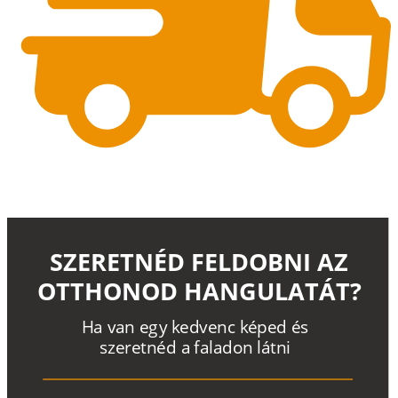
SZERETNÉD FELDOBNI AZ
OTTHONOD HANGULATÁT?
H
a
v
a
n
e
g
y
k
e
d
v
e
n
c
k
é
p
e
d
é
s
s
z
e
r
e
t
n
é
d a
f
a
l
a
d
o
n
l
á
t
n
i