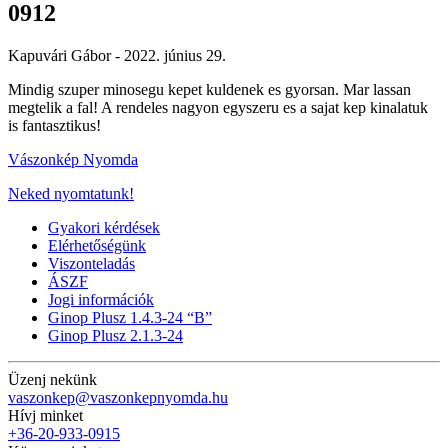
0912
Kapuvári Gábor -
2022. június 29.
Mindig szuper minosegu kepet kuldenek es gyorsan. Mar lassan
megtelik a fal! A rendeles nagyon egyszeru es a sajat kep kinalatuk
is fantasztikus!
Vászonkép Nyomda
Neked nyomtatunk!
Gyakori kérdések
Elérhetőségünk
Viszonteladás
ÁSZF
Jogi információk
Ginop Plusz 1.4.3-24 “B”
Ginop Plusz 2.1.3-24
Üzenj nekünk
vaszonkep@vaszonkepnyomda.hu
Hívj minket
+36-20-933-0915